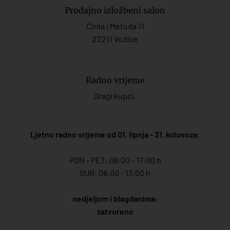
Prodajno izložbeni salon
Ćirila i Metoda 11
22211 Vodice
Radno vrijeme
Dragi kupci,
Ljetno radno vrijeme od 01. lipnja - 31. kolovoza
:
PON - PET: 08:00 - 17:00 h
SUB: 08:00 - 13:00 h
nedjeljom i blagdanima:
zatvoreno