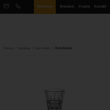
Reference
Brendovi
O nama
Kontakt
Mayoko
Spiegelau
Čaše i staklo
Žestoka pića