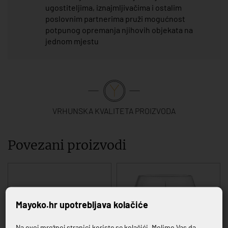
ugostiteljima, iznajmljivačima i ostalim
poslovnim partnerima pruži mogućnost
potpunog opremanja njihovih objekata na
jednom mjestu
VRHUNSKA KVALITETA PROIZVODA
Povezani proizvodi
Mayoko.hr upotrebljava kolačiće
Na ovoj mrežnoj stranici koriste se kolačići. Molimo Vas da