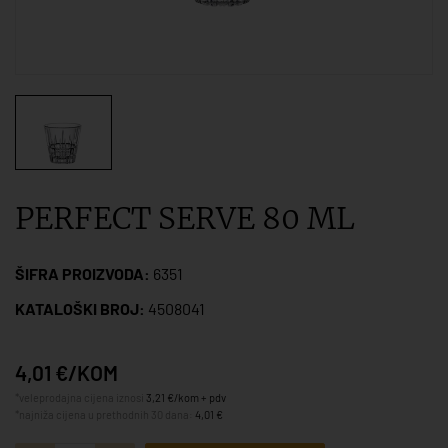
PERFECT SERVE 80 ML
ŠIFRA PROIZVODA:
6351
KATALOŠKI BROJ:
4508041
4,01 €/KOM
*veleprodajna cijena iznosi
3,21 €/kom + pdv
*najniža cijena u prethodnih 30 dana:
4,01 €