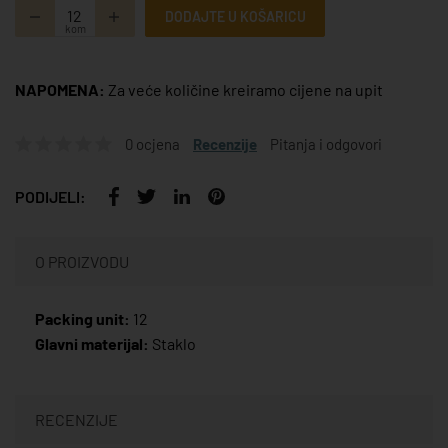
DODAJTE U KOŠARICU
kom
NAPOMENA:
Za veće količine kreiramo cijene na upit
0 ocjena
Recenzije
Pitanja i odgovori
PODIJELI:
O PROIZVODU
Packing unit:
12
Glavni materijal:
Staklo
RECENZIJE