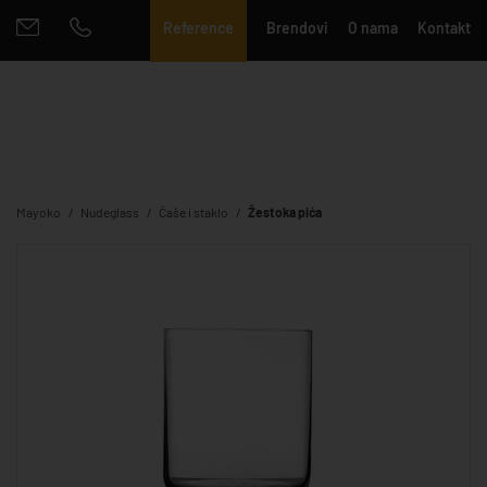
Reference
Brendovi
O nama
Kontakt
Mayoko
Nudeglass
Čaše i staklo
Žestoka pića