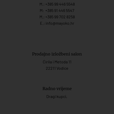
M.:
+385 99 446 5548
M:
+385 91 446 554
7
M.:
+385 99 702 8258
E.:
info@mayoko.
hr
Prodajno izložbeni salon
Ćirila i Metoda 11
22211 Vodice
Radno vrijeme
Dragi kupci,