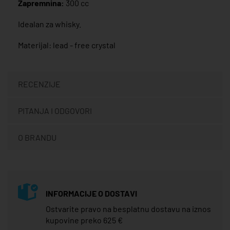
Zapremnina:
300 cc
Idealan za whisky.
Materijal: lead - free crystal
RECENZIJE
PITANJA I ODGOVORI
O BRANDU
INFORMACIJE O DOSTAVI
Ostvarite pravo na besplatnu dostavu na iznos
kupovine preko 625 €