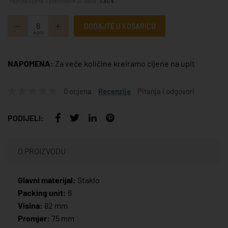
*najniža cijena u prethodnih 30 dana:
3,80 €
DODAJTE U KOŠARICU
kom
NAPOMENA:
Za veće količine kreiramo cijene na upit
0 ocjena
Recenzije
Pitanja i odgovori
PODIJELI:
O PROIZVODU
Glavni materijal:
Staklo
Packing unit:
6
Visina:
82 mm
Promjer:
75 mm