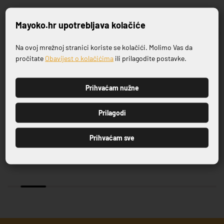
Povezani proizvodi
Mayoko.hr upotrebljava kolačiće
Na ovoj mrežnoj stranici koriste se kolačići. Molimo Vas da
Prijavite se na naš newsletter
pročitate
Obavijest o kolačićima
ili prilagodite postavke.
Prihvaćam nužne
PRIJAVI SE
Prilagodi
Prihvaćam sve
ČAŠA SHADE WHISKY 350 CC
ČAŠA TIMELESS COMBO CL37
19,35 €
4,51 €