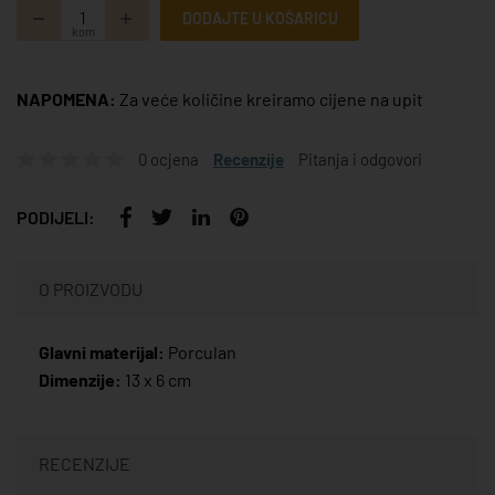
DODAJTE U KOŠARICU
kom
NAPOMENA:
Za veće količine kreiramo cijene na upit
0 ocjena
Recenzije
Pitanja i odgovori
PODIJELI:
O PROIZVODU
Glavni materijal:
Porculan
Dimenzije:
13 x 6 cm
RECENZIJE