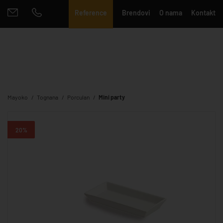
Reference
Brendovi
O nama
Kontakt
Mayoko
Tognana
Porculan
Mini party
20%