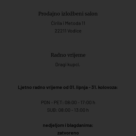
Prodajno izložbeni salon
Ćirila i Metoda 11
22211 Vodice
Radno vrijeme
Dragi kupci,
Ljetno radno vrijeme od 01. lipnja - 31. kolovoza
:
PON - PET: 08:00 - 17:00 h
SUB: 08:00 - 13:00 h
nedjeljom i blagdanima:
zatvoreno