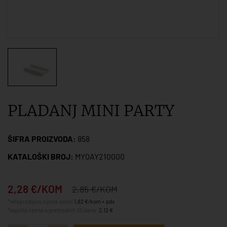
PLADANJ MINI PARTY
ŠIFRA PROIZVODA:
858
KATALOŠKI BROJ:
MY0AY210000
2,28 €/KOM
2,85 €/KOM
*veleprodajna cijena iznosi
1,82 €/kom + pdv
*najniža cijena u prethodnih 30 dana:
2,12 €