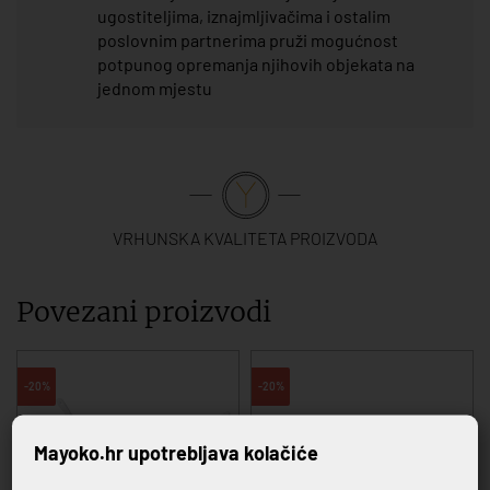
ugostiteljima, iznajmljivačima i ostalim
poslovnim partnerima pruži mogućnost
potpunog opremanja njihovih objekata na
jednom mjestu
VRHUNSKA KVALITETA PROIZVODA
Povezani proizvodi
-20%
-20%
Mayoko.hr upotrebljava kolačiće