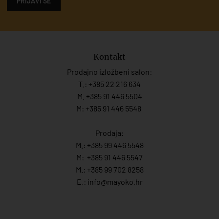
PRIJAVI SE
Kontakt
Prodajno izložbeni salon:
T.:
+385 22 216 634
M. +385 91 446 5504
M: +385 91 446 5548
Prodaja:
M.:
+385 99 446 5548
M:
+385 91 446 554
7
M.:
+385 99 702 8258
E.:
info@mayoko.
hr