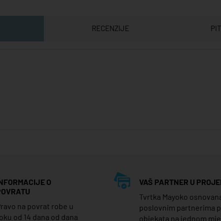
RECENZIJE
PI
INFORMACIJE O
VAŠ PARTNER U PROJE
POVRATU
Tvrtka Mayoko osnovana j
ravo na povrat robe u
poslovnim partnerima 
oku od 14 dana od dana
objekata na jednom mj