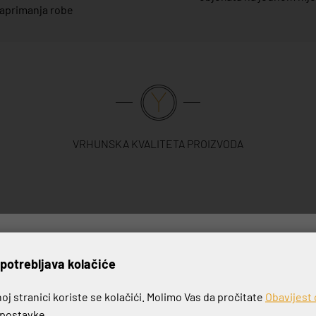
aprimanja robe
VRHUNSKA KVALITETA PROIZVODA
rijavite se na naš newslett
potrebljava kolačiće
j stranici koriste se kolačići. Molimo Vas da pročitate
Obavijest 
e postavke.