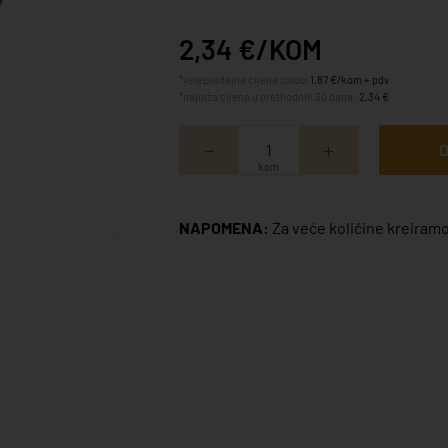
2,34 €/KOM
*veleprodajna cijena iznosi
1,87 €/kom + pdv
*najniža cijena u prethodnih 30 dana:
2,34 €
D
kom
NAPOMENA:
Za veće količine kreiramo