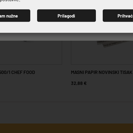
am nužne
Prilagodi
Prihva
PRIJAVI SE
500/1 CHEF FOOD
MASNI PAPIR NOVINSKI TISAK
32,88 €