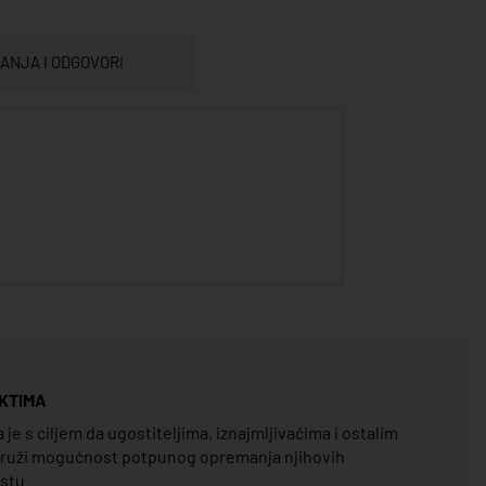
TANJA I ODGOVORI
KTIMA
e s ciljem da ugostiteljima, iznajmljivačima i ostalim
pruži mogućnost potpunog opremanja njihovih
estu