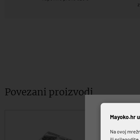
z
Povezani proizvodi
P
Mayoko.hr u
Na ovoj mrežno
ili prilagodit