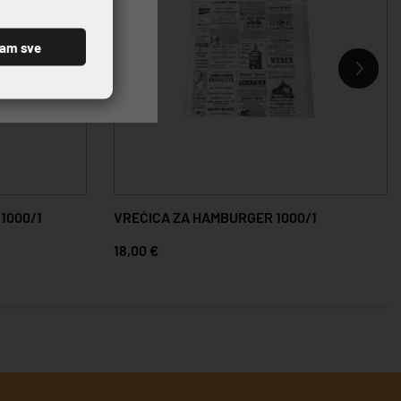
ćam sve
 1000/1
VREĆICA ZA HAMBURGER 1000/1
18,00 €