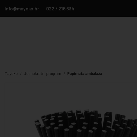
info@mayoko.hr
022 / 216 634
Mayoko
Jednokratni program
Papirnata ambalaža