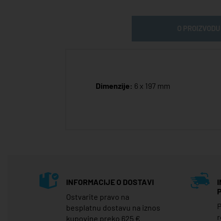
O PROIZVODU
Dimenzije:
6 x 197 mm
INFORMACIJE O DOSTAVI
Ostvarite pravo na
P
besplatnu dostavu na iznos
r
kupovine preko 625 €