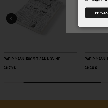
Prihvać
PAPIR MASNI 500/1 TISAK NOVINE
PAPIR MASNI 
26,74 €
29,20 €