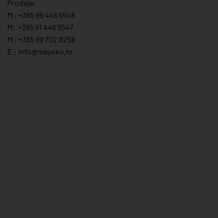
Prodaja:
M.:
+385 99 446 5548
M:
+385 91 446 554
7
M.:
+385 99 702 8258
E.:
info@mayoko.
hr