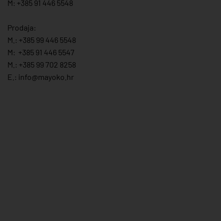
M: +385 91 446 5548
Prodaja:
M.:
+385 99 446 5548
M:
+385 91 446 554
7
M.:
+385 99 702 8258
E.:
info@mayoko.
hr