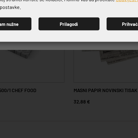
e postavke.
am nužne
Prilagodi
Prihva
PRIJAVI SE
500/1 CHEF FOOD
MASNI PAPIR NOVINSKI TISAK
32,88 €