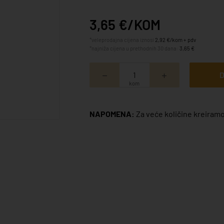
3,65 €/KOM
*veleprodajna cijena iznosi
2,92 €/kom + pdv
*najniža cijena u prethodnih 30 dana:
3,65 €
D
kom
NAPOMENA:
Za veće količine kreiramo