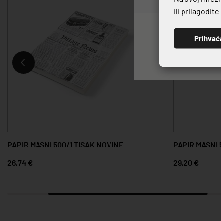
ili prilagodit
Prihvać
PAPIR MASNI 500/1 TISAK NOVINE
PAPIR MASNI 
26,74 €
29,20 €