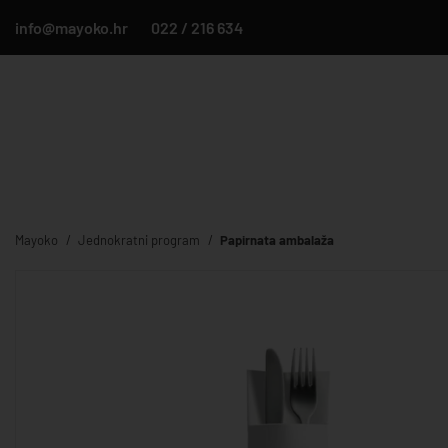
info@mayoko.hr
022 / 216 634
Mayoko
Jednokratni program
Papirnata ambalaža