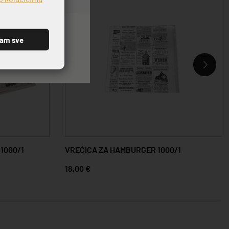
ćam sve
 1000/1
VREĆICA ZA HAMBURGER 1000/1
18,00 €