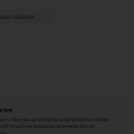
TANJA I ODGOVORI
KTIMA
e s ciljem da ugostiteljima, iznajmljivačima i ostalim
pruži mogućnost potpunog opremanja njihovih
estu