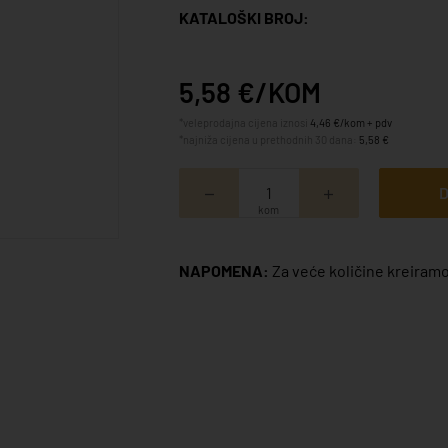
KATALOŠKI BROJ:
5,58 €/KOM
*veleprodajna cijena iznosi
4,46 €/kom + pdv
*najniža cijena u prethodnih 30 dana:
5,58 €
D
kom
NAPOMENA:
Za veće količine kreiramo