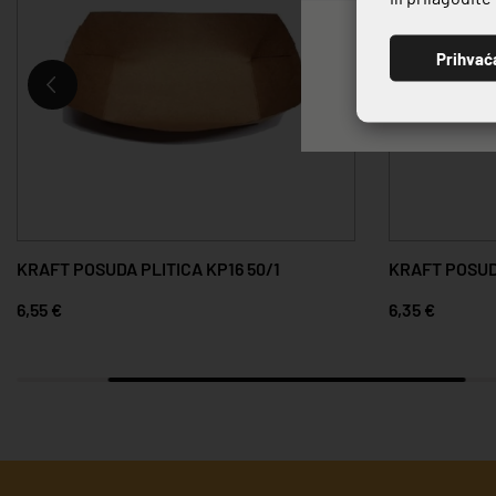
Prihvać
KRAFT POSUDA PLITICA KP16 50/1
KRAFT POSUDA
6,55 €
6,35 €