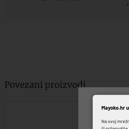
z
Povezani proizvodi
P
Mayoko.hr u
Na ovoj mrežno
ili prilagodit