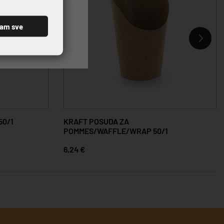
ćam sve
50/1
KRAFT POSUDA ZA
POMMES/WAFFLE/WRAP 50/1
6,24 €