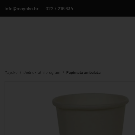
info@mayoko.hr
022 / 216 634
Mayoko
Jednokratni program
Papirnata ambalaža