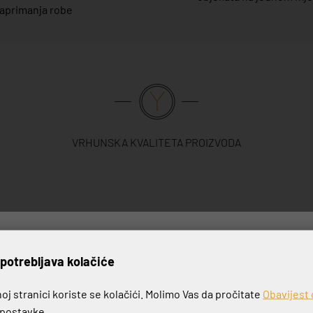
aprimanja robe
VRHUNSKA KVALITETA PROIZVODA
rijavite se na naš newslett
potrebljava kolačiće
j stranici koriste se kolačići. Molimo Vas da pročitate
Obavijest 
e postavke.