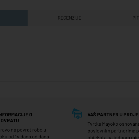
RECENZIJE
PI
INFORMACIJE O
VAŠ PARTNER U PROJE
POVRATU
Tvrtka Mayoko osnovana j
ravo na povrat robe u
poslovnim partnerima 
oku od 14 dana od dana
objekata na jednom mj