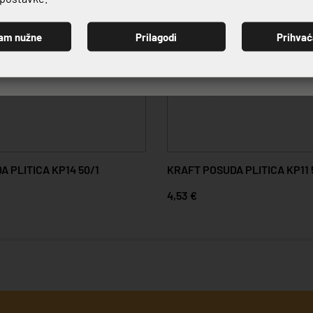
am nužne
Prilagodi
Prihva
PRIJAVI SE
 PLITICA KP14 50/1
KRAFT POSUDA PLITICA KP11 
4,53 €