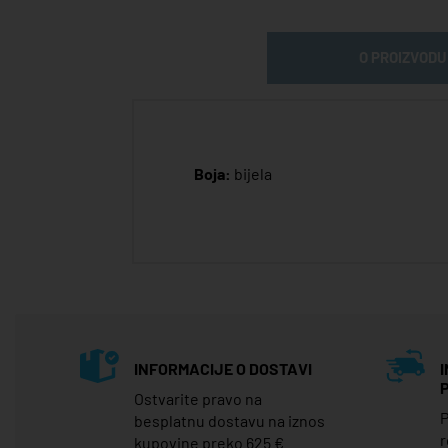
O PROIZVODU
Boja:
bijela
INFORMACIJE O DOSTAVI
Ostvarite pravo na
P
besplatnu dostavu na iznos
r
kupovine preko 625 €