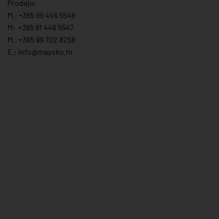
Prodaja:
M.:
+385 99 446 5548
M:
+385 91 446 554
7
M.:
+385 99 702 8258
E.:
info@mayoko.
hr