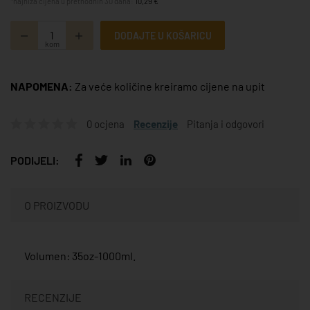
*najniža cijena u prethodnih 30 dana:
10,29 €
DODAJTE U KOŠARICU
kom
NAPOMENA:
Za veće količine kreiramo cijene na upit
0 ocjena
Recenzije
Pitanja i odgovori
PODIJELI:
O PROIZVODU
Volumen: 35oz-1000ml.
RECENZIJE