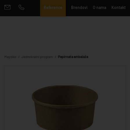
Reference
Brendovi
O nama
Kontakt
Mayoko
Jednokratni program
Papirnata ambalaža