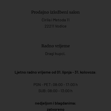
Prodajno izložbeni salon
Ćirila i Metoda 11
22211 Vodice
Radno vrijeme
Dragi kupci,
Ljetno radno vrijeme od 01. lipnja - 31. kolovoza
:
PON - PET: 08:00 - 17:00 h
SUB: 08:00 - 13:00 h
nedjeljom i blagdanima:
zatvoreno