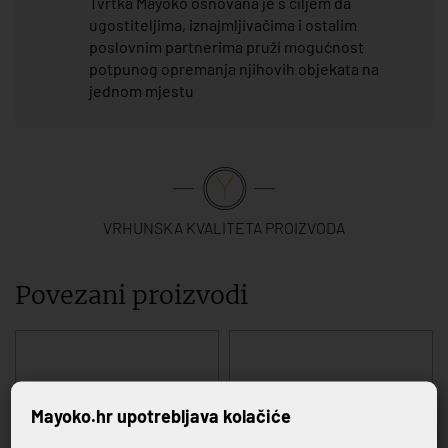
Tvrtka Mayoko osnovana je s ciljem da
ugostiteljima, iznajmljivačima i ostalim
poslovnim partnerima pruži mogućnost
potpunog opremanja njihovih objekata na
jednom mjestu
VRHUNSKA KVALITETA PROIZVODA
Povezani proizvodi
Mayoko.hr upotrebljava kolačiće