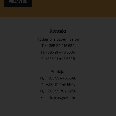
PRIJAVI SE
Kontakt
Prodajno izložbeni salon:
T.:
+385 22 216 634
M. +385 91 446 5504
M: +385 91 446 5548
Prodaja:
M.:
+385 99 446 5548
M:
+385 91 446 554
7
M.:
+385 99 702 8258
E.:
info@mayoko.
hr