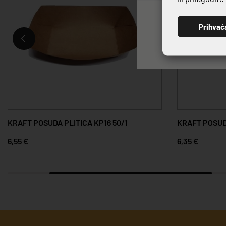
Prihvać
KRAFT POSUDA PLITICA KP16 50/1
KRAFT POSUDA
6,55 €
6,35 €