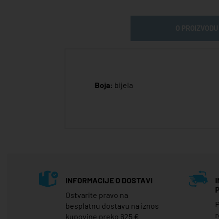
O PROIZVODU
Boja:
bijela
INFORMACIJE O DOSTAVI
Ostvarite pravo na
P
besplatnu dostavu na iznos
r
kupovine preko 625 €