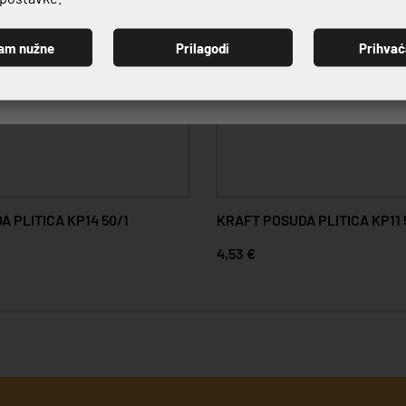
am nužne
Prilagodi
Prihva
PRIJAVI SE
 PLITICA KP14 50/1
KRAFT POSUDA PLITICA KP11 
4,53 €