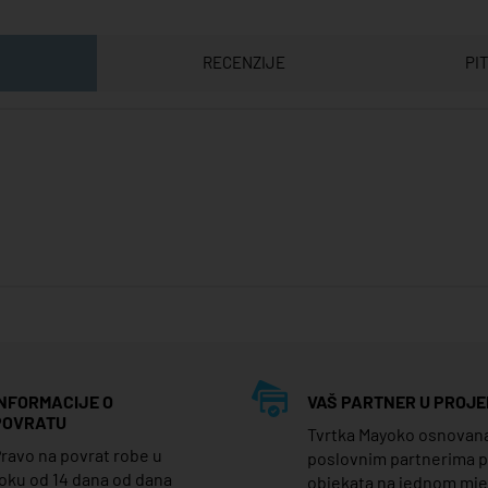
RECENZIJE
PI
INFORMACIJE O
VAŠ PARTNER U PROJE
POVRATU
Tvrtka Mayoko osnovana j
ravo na povrat robe u
poslovnim partnerima 
oku od 14 dana od dana
objekata na jednom mj