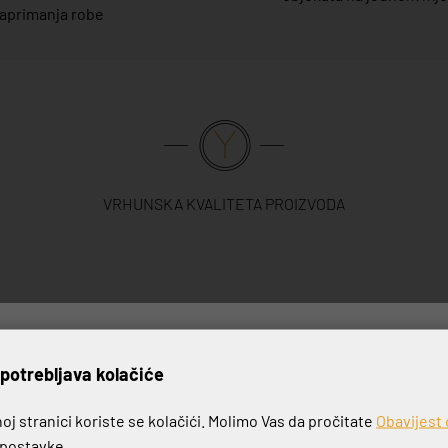
aprimanja robe
VRHUNSKA KVALITETA PROIZVODA
rijavite se na naš newslett
potrebljava kolačiće
j stranici koriste se kolačići. Molimo Vas da pročitate
Obavijest 
e postavke.