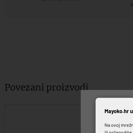
z
Povezani proizvodi
P
Mayoko.hr u
Na ovoj mrežno
ili prilagodit