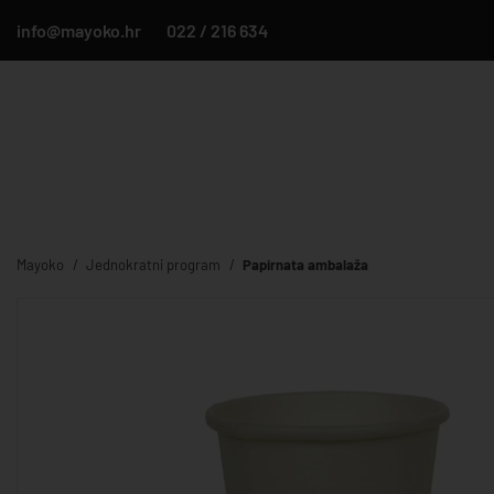
info@mayoko.hr
022 / 216 634
Mayoko
Jednokratni program
Papirnata ambalaža