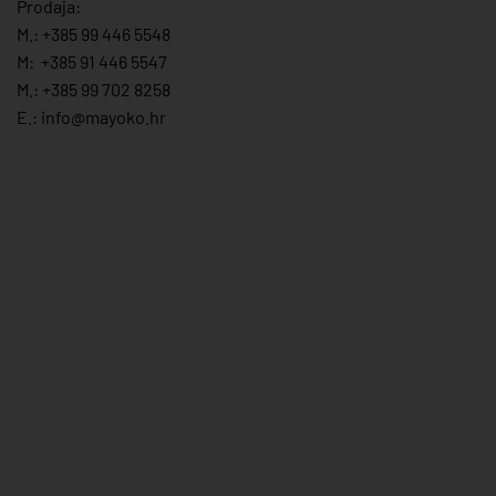
Prodaja:
M.:
+385 99 446 5548
M:
+385 91 446 554
7
M.:
+385 99 702 8258
E.:
info@mayoko.
hr