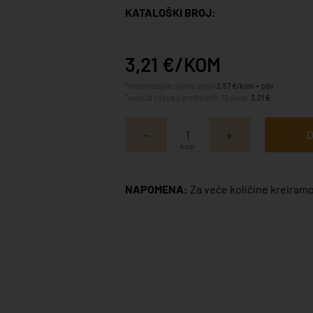
KATALOŠKI BROJ:
3,21 €/KOM
*veleprodajna cijena iznosi
2,57 €/kom + pdv
*najniža cijena u prethodnih 30 dana:
3,21 €
D
kom
NAPOMENA:
Za veće količine kreiramo