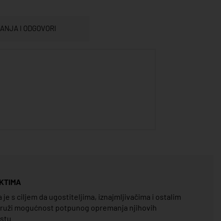
TANJA I ODGOVORI
KTIMA
e s ciljem da ugostiteljima, iznajmljivačima i ostalim
pruži mogućnost potpunog opremanja njihovih
estu