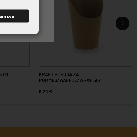
ćam sve
50/1
KRAFT POSUDA ZA
POMMES/WAFFLE/WRAP 50/1
6,24 €