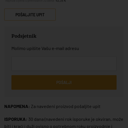
*najniža cijena u prethodnih 30 dana:
43,35 €
POŠALJITE UPIT
Podsjetnik
Molimo upišite Vašu e-mail adresu
POŠALJI
NAPOMENA:
Za navedeni proizvod pošaljite upit
ISPORUKA:
30 dana
(navedeni rok isporuke je okviran, može
biti i kraći i duži ovisno o potrebnom roku proizvodnje i