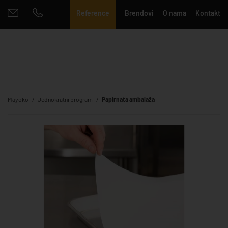
Reference
Brendovi
O nama
Kontakt
Mayoko
Jednokratni program
Papirnata ambalaža