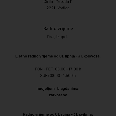
Ćirila i Metoda 11
22211 Vodice
Radno vrijeme
Dragi kupci,
Ljetno radno vrijeme od 01. lipnja - 31. kolovoza
:
PON - PET: 08:00 - 17:00 h
SUB: 08:00 - 13:00 h
nedjeljom i blagdanima:
zatvoreno
Radno vrijeme od 01. rujna - 31. svibnja: