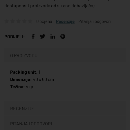
dostupnosti proizvoda od strane dobavljača)
0 ocjena
Recenzije
Pitanja i odgovori
PODIJELI:
O PROIZVODU
Packing unit:
1
Dimenzije:
40 x 60 cm
Težina:
4 gr
RECENZIJE
PITANJA I ODGOVORI