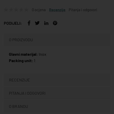
0 ocjena
Recenzije
Pitanja i odgovori
PODIJELI:
O PROIZVODU
Glavni materijal:
Inox
Packing unit:
1
RECENZIJE
PITANJA I ODGOVORI
O BRANDU