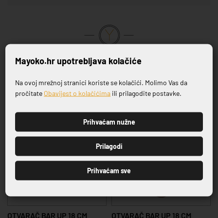
VRHUNSKA KVALITETA PROIZVODA
Mayoko.hr upotrebljava kolačiće
Na ovoj mrežnoj stranici koriste se kolačići. Molimo Vas da
Povezani proizvodi
Prijavite se na naš newsletter
pročitate
Obavijest o kolačićima
ili prilagodite postavke.
Prihvaćam nužne
PRIJAVI SE
Prilagodi
Prihvaćam sve
OTVARAČ BAR UP 18 CM
OTVARAČ BAR UP 18 CM