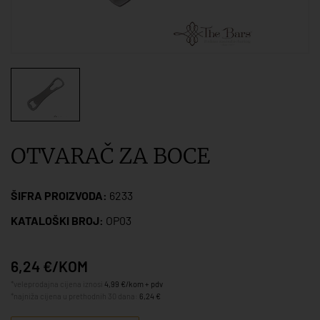
OTVARAČ ZA BOCE
ŠIFRA PROIZVODA:
6233
KATALOŠKI BROJ:
OP03
6,24 €/KOM
*veleprodajna cijena iznosi
4,99 €/kom + pdv
*najniža cijena u prethodnih 30 dana:
6,24 €