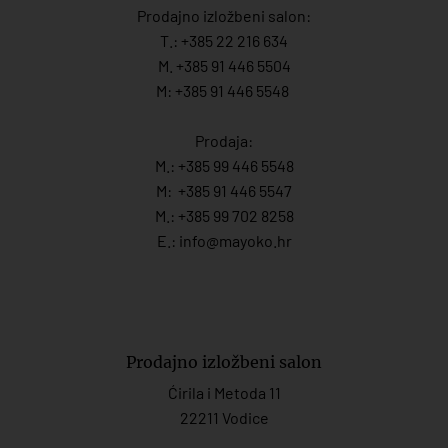
Prodajno izložbeni salon:
T.:
+385 22 216 634
M. +385 91 446 5504
M: +385 91 446 5548
Prodaja:
M.:
+385 99 446 5548
M:
+385 91 446 554
7
M.:
+385 99 702 8258
E.:
info@mayoko.
hr
Prodajno izložbeni salon
Ćirila i Metoda 11
22211 Vodice