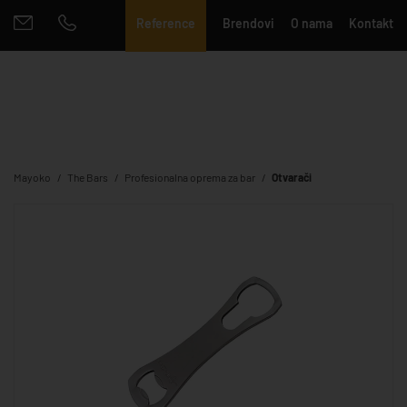
Reference
Brendovi
O nama
Kontakt
Mayoko
The Bars
Profesionalna oprema za bar
Otvarači