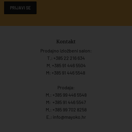
PRIJAVI SE
Kontakt
Prodajno izložbeni salon:
T.:
+385 22 216 634
M. +385 91 446 5504
M: +385 91 446 5548
Prodaja:
M.:
+385 99 446 5548
M:
+385 91 446 554
7
M.:
+385 99 702 8258
E.:
info@mayoko.
hr