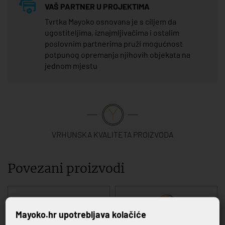
VAŠ PARTNER U PROJEKTIMA
Tvrtka Mayoko osnovana je s ciljem da
ugostiteljima, iznajmljivačima i ostalim
poslovnim partnerima pruži mogućnost
potpunog opremanja njihovih objekata na
jednom mjestu
VRHUNSKA KVALITETA PROIZVODA
Povezani proizvodi
Mayoko.hr upotrebljava kolačiće