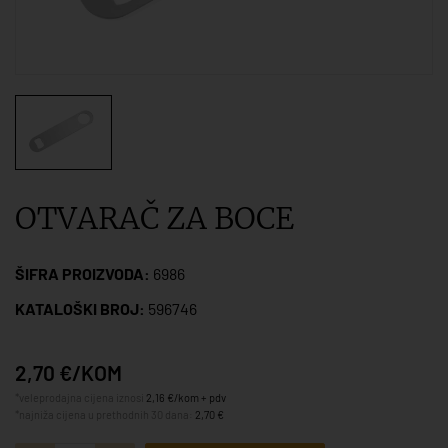
OTVARAČ ZA BOCE
ŠIFRA PROIZVODA:
6986
KATALOŠKI BROJ:
596746
2,70 €/KOM
*veleprodajna cijena iznosi
2,16 €/kom + pdv
*najniža cijena u prethodnih 30 dana:
2,70 €