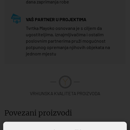
dana zaprimanja robe
VAŠ PARTNER U PROJEKTIMA
Tvrtka Mayoko osnovana je s ciljem da
ugostiteljima, iznajmljivačima i ostalim
poslovnim partnerima pruži mogućnost
potpunog opremanja njihovih objekata na
jednom mjestu
VRHUNSKA KVALITETA PROIZVODA
Povezani proizvodi