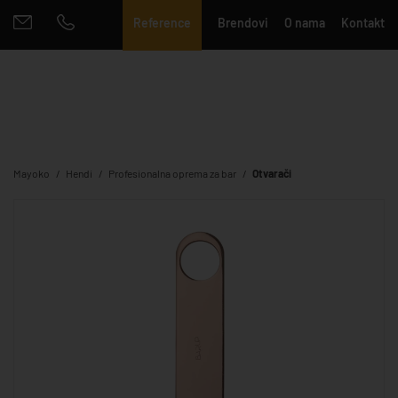
Reference
Brendovi
O nama
Kontakt
Mayoko
Hendi
Profesionalna oprema za bar
Otvarači