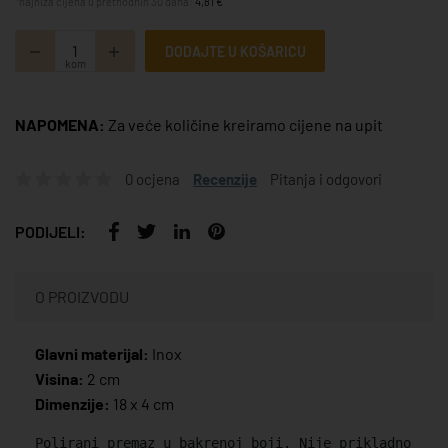
*najniža cijena u prethodnih 30 dana:
4,81 €
DODAJTE U KOŠARICU
kom
NAPOMENA:
Za veće količine kreiramo cijene na upit
0 ocjena
Recenzije
Pitanja i odgovori
PODIJELI:
O PROIZVODU
Glavni materijal:
Inox
Visina:
2 cm
Dimenzije:
18 x 4 cm
Polirani premaz u bakrenoj boji. Nije prikladno