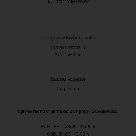
E.:
info@mayoko.
hr
Prodajno izložbeni salon
Ćirila i Metoda 11
22211 Vodice
Radno vrijeme
Dragi kupci,
Ljetno radno vrijeme od 01. lipnja - 31. kolovoza
:
PON - PET: 08:00 - 17:00 h
SUB: 08:00 - 13:00 h