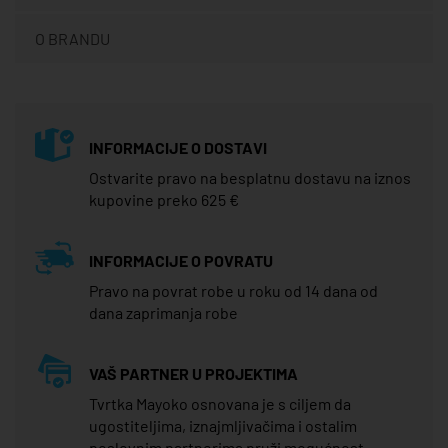
O BRANDU
INFORMACIJE O DOSTAVI
Ostvarite pravo na besplatnu dostavu na iznos
kupovine preko 625 €
INFORMACIJE O POVRATU
Pravo na povrat robe u roku od 14 dana od
dana zaprimanja robe
VAŠ PARTNER U PROJEKTIMA
Tvrtka Mayoko osnovana je s ciljem da
ugostiteljima, iznajmljivačima i ostalim
poslovnim partnerima pruži mogućnost