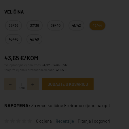
VELIČINA
35/36
37/38
39/40
41/42
43/44
45/46
47/48
43,65 €/KOM
*veleprodajna cijena iznosi
34,92 €/kom + pdv
*najniža cijena u prethodnih 30 dana:
43,65 €
DODAJTE U KOŠARICU
kom
NAPOMENA:
Za veće količine kreiramo cijene na upit
0 ocjena
Recenzije
Pitanja i odgovori