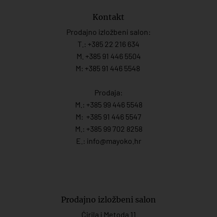
Kontakt
Prodajno izložbeni salon:
T.:
+385 22 216 634
M. +385 91 446 5504
M: +385 91 446 5548
Prodaja:
M.:
+385 99 446 5548
M:
+385 91 446 554
7
M.:
+385 99 702 8258
E.:
info@mayoko.
hr
Prodajno izložbeni salon
Ćirila i Metoda 11