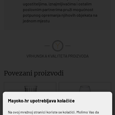
ugostiteljima, iznajmljivačima i ostalim
poslovnim partnerima pruži mogućnost
potpunog opremanja njihovih objekata na
jednom mjestu
VRHUNSKA KVALITETA PROIZVODA
Povezani proizvodi
Mayoko.hr upotrebljava kolačiće
Na ovoj mrežnoj stranici koriste se kolačići. Molimo Vas da