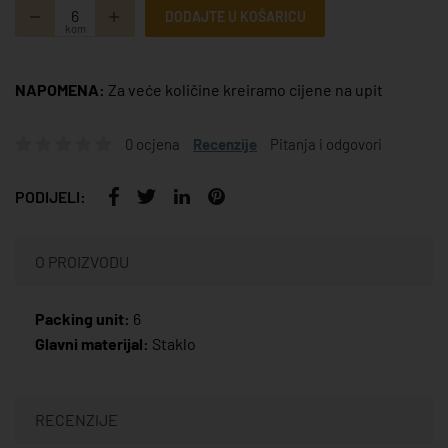
DODAJTE U KOŠARICU
kom
NAPOMENA:
Za veće količine kreiramo cijene na upit
0 ocjena
Recenzije
Pitanja i odgovori
PODIJELI:
O PROIZVODU
Packing unit:
6
Glavni materijal:
Staklo
RECENZIJE