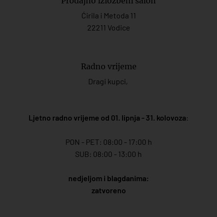
Prodajno izložbeni salon
Ćirila i Metoda 11
22211 Vodice
Radno vrijeme
Dragi kupci,
Ljetno radno vrijeme od 01. lipnja - 31. kolovoza
:
PON - PET: 08:00 - 17:00 h
SUB: 08:00 - 13:00 h
nedjeljom i blagdanima:
zatvoreno