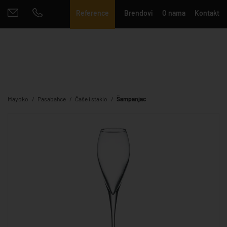
Reference
Brendovi
O nama
Kontakt
Mayoko
Pasabahce
Čaše i staklo
Šampanjac