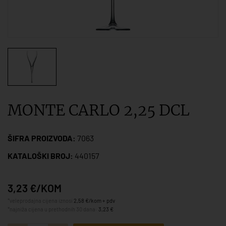
MONTE CARLO 2,25 DCL
ŠIFRA PROIZVODA:
7063
KATALOŠKI BROJ:
440157
3,23 €/KOM
*veleprodajna cijena iznosi
2,58 €/kom + pdv
*najniža cijena u prethodnih 30 dana:
3,23 €