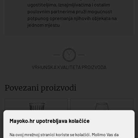
ugostiteljima, iznajmljivačima i ostalim
poslovnim partnerima pruži mogućnost
potpunog opremanja njihovih objekata na
jednom mjestu
VRHUNSKA KVALITETA PROIZVODA
Povezani proizvodi
Mayoko.hr upotrebljava kolačiće
Na ovoj mrežnoj stranici koriste se kolačići. Molimo Vas da