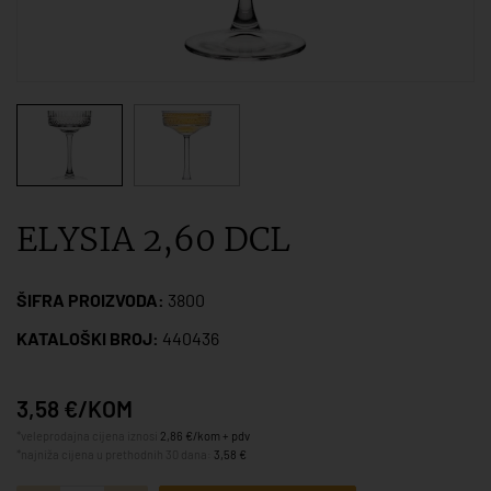
ELYSIA 2,60 DCL
ŠIFRA PROIZVODA:
3800
KATALOŠKI BROJ:
440436
3,58 €/KOM
*veleprodajna cijena iznosi
2,86 €/kom + pdv
*najniža cijena u prethodnih 30 dana:
3,58 €