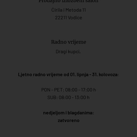
Prodajno izložbeni salon
Ćirila i Metoda 11
22211 Vodice
Radno vrijeme
Dragi kupci,
Ljetno radno vrijeme od 01. lipnja - 31. kolovoza
:
PON - PET: 08:00 - 17:00 h
SUB: 08:00 - 13:00 h
nedjeljom i blagdanima:
zatvoreno