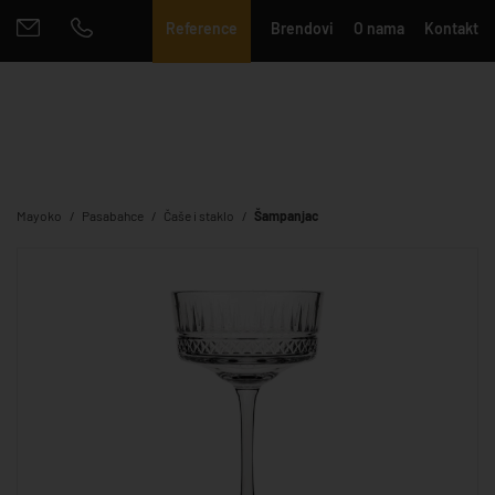
Reference
Brendovi
O nama
Kontakt
Mayoko
Pasabahce
Čaše i staklo
Šampanjac