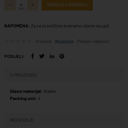
DODAJTE U KOŠARICU
kom
NAPOMENA:
Za veće količine kreiramo cijene na upit
0 ocjena
Recenzije
Pitanja i odgovori
PODIJELI:
O PROIZVODU
Glavni materijal:
Staklo
Packing unit:
4
RECENZIJE