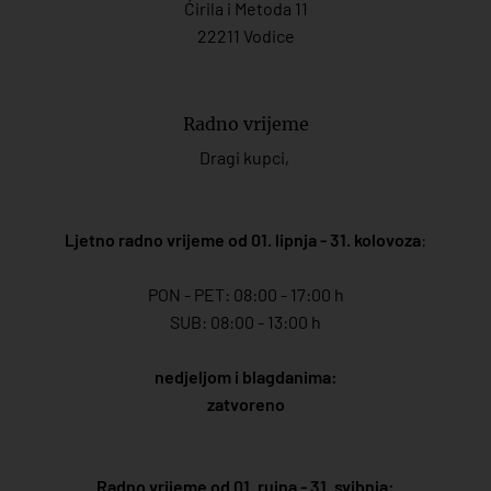
Ćirila i Metoda 11
22211 Vodice
Radno vrijeme
Dragi kupci,
Ljetno radno vrijeme od 01. lipnja - 31. kolovoza
:
PON - PET: 08:00 - 17:00 h
SUB: 08:00 - 13:00 h
nedjeljom i blagdanima:
zatvoreno
Radno vrijeme od 01. rujna - 31. svibnja: