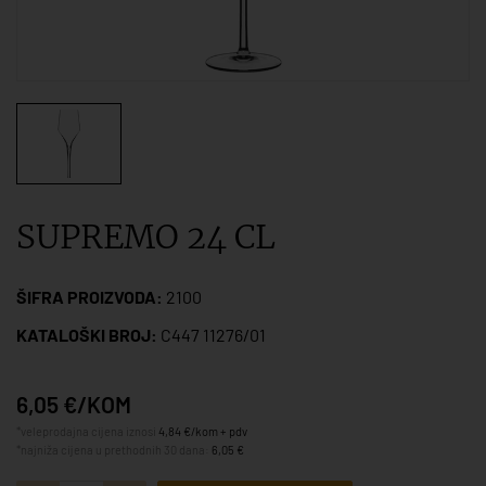
SUPREMO 24 CL
ŠIFRA PROIZVODA:
2100
KATALOŠKI BROJ:
C447 11276/01
6,05 €/KOM
*veleprodajna cijena iznosi
4,84 €/kom + pdv
*najniža cijena u prethodnih 30 dana:
6,05 €