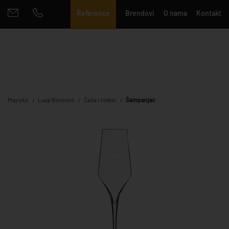
Reference
Brendovi
O nama
Kontakt
Mayoko
Luigi Bormioli
Čaše i staklo
Šampanjac