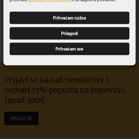
SERIJA ESSENTIAL
Prihvaćam nužne
PRIJAVI SE
ESSENTIAL FLUTE 30CL
SUPREMO 24 CL
Prilagodi
4,86 €
6,05 €
Prihvaćam sve
Prijavi se na naš newsletter i
ostvari 15% popusta na kupovinu
iznad 300€
PRIJAVI SE