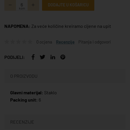
DODAJTE U KOŠARICU
kom
NAPOMENA:
Za veće količine kreiramo cijene na upit
0 ocjena
Recenzije
Pitanja i odgovori
PODIJELI:
O PROIZVODU
Glavni materijal:
Staklo
Packing unit:
6
RECENZIJE