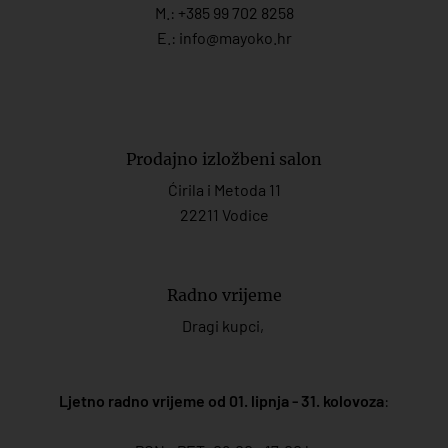
M.:
+385 99 702 8258
E.:
info@mayoko.
hr
Prodajno izložbeni salon
Ćirila i Metoda 11
22211 Vodice
Radno vrijeme
Dragi kupci,
Ljetno radno vrijeme od 01. lipnja - 31. kolovoza
: