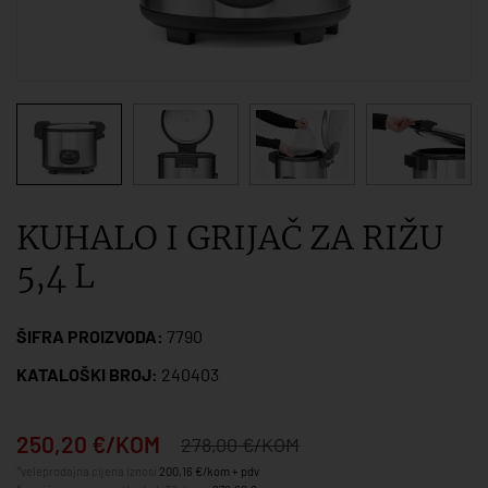
KUHALO I GRIJAČ ZA RIŽU
5,4 L
ŠIFRA PROIZVODA:
7790
KATALOŠKI BROJ:
240403
250,20 €/KOM
278,00 €/KOM
*veleprodajna cijena iznosi
200,16 €/kom + pdv