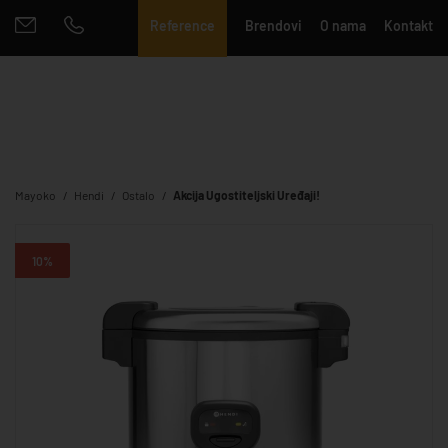
Reference
Brendovi
O nama
Kontakt
Mayoko
Hendi
Ostalo
Akcija Ugostiteljski Uređaji!
10%