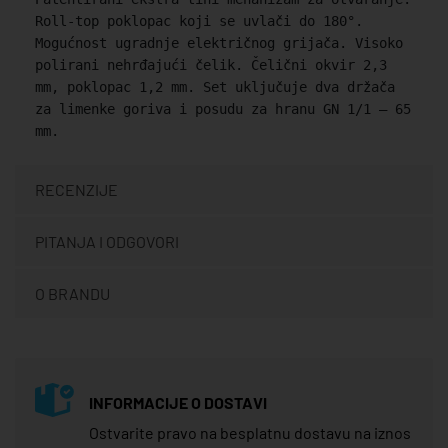
Roll-top poklopac koji se uvlači do 180°.
Mogućnost ugradnje električnog grijača. Visoko
polirani nehrđajući čelik. Čelični okvir 2,3
mm, poklopac 1,2 mm. Set uključuje dva držača
za limenke goriva i posudu za hranu GN 1/1 – 65
mm.
RECENZIJE
PITANJA I ODGOVORI
O BRANDU
INFORMACIJE O DOSTAVI
Ostvarite pravo na besplatnu dostavu na iznos