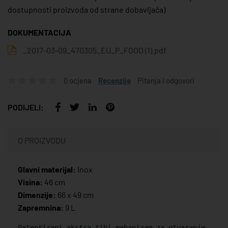
dostupnosti proizvoda od strane dobavljača)
DOKUMENTACIJA
_2017-03-09_470305_EU_P_FOOD (1).pdf
0 ocjena
Recenzije
Pitanja i odgovori
PODIJELI:
O PROIZVODU
Glavni materijal:
Inox
Visina:
46 cm
Dimenzije:
66 x 49 cm
Zapremnina:
9 L
Patentirani ekstra tihi mehanizam za otvaranje.