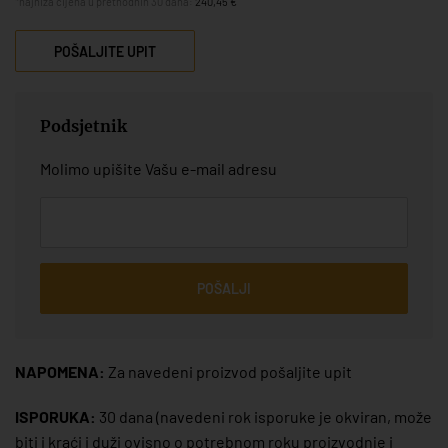
*najniža cijena u prethodnih 30 dana:
240,45 €
POŠALJITE UPIT
Podsjetnik
Molimo upišite Vašu e-mail adresu
POŠALJI
NAPOMENA:
Za navedeni proizvod pošaljite upit
ISPORUKA:
30 dana
(navedeni rok isporuke je okviran, može
biti i kraći i duži ovisno o potrebnom roku proizvodnje i