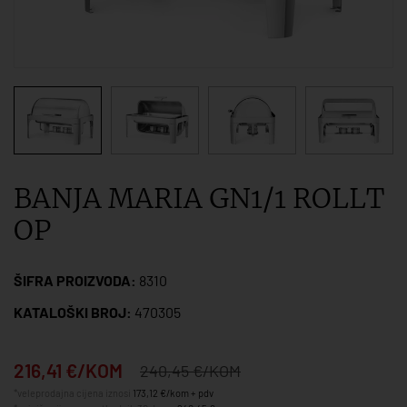
BANJA MARIA GN1/1 ROLLT
OP
ŠIFRA PROIZVODA:
8310
KATALOŠKI BROJ:
470305
216,41 €/KOM
240,45 €/KOM
*veleprodajna cijena iznosi
173,12 €/kom + pdv