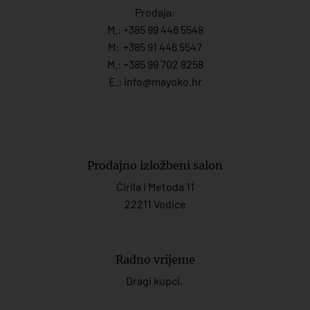
Prodaja:
M.:
+385 99 446 5548
M:
+385 91 446 554
7
M.:
+385 99 702 8258
E.:
info@mayoko.
hr
Prodajno izložbeni salon
Ćirila i Metoda 11
22211 Vodice
Radno vrijeme
Dragi kupci,