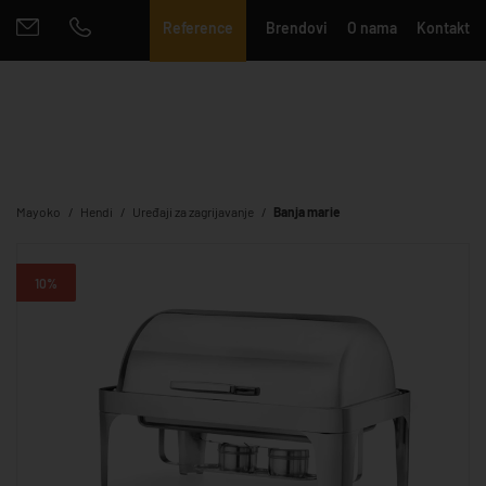
Reference
Brendovi
O nama
Kontakt
Mayoko
Hendi
Uređaji za zagrijavanje
Banja marie
10%