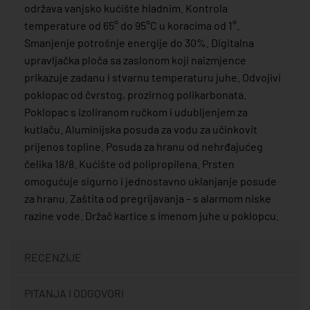
održava vanjsko kućište hladnim. Kontrola
temperature od 65° do 95°C u koracima od 1°.
Smanjenje potrošnje energije do 30%. Digitalna
upravljačka ploča sa zaslonom koji naizmjence
prikazuje zadanu i stvarnu temperaturu juhe. Odvojivi
poklopac od čvrstog, prozirnog polikarbonata.
Poklopac s izoliranom ručkom i udubljenjem za
kutlaču. Aluminijska posuda za vodu za učinkovit
prijenos topline. Posuda za hranu od nehrđajućeg
čelika 18/8. Kućište od polipropilena. Prsten
omogućuje sigurno i jednostavno uklanjanje posude
za hranu. Zaštita od pregrijavanja – s alarmom niske
razine vode. Držač kartice s imenom juhe u poklopcu.
RECENZIJE
PITANJA I ODGOVORI