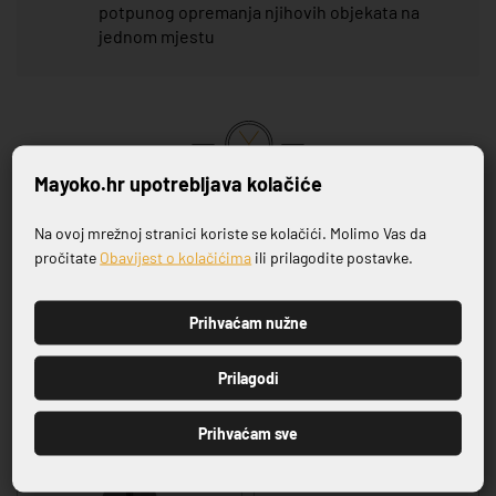
potpunog opremanja njihovih objekata na
jednom mjestu
Mayoko.hr upotrebljava kolačiće
VRHUNSKA KVALITETA PROIZVODA
Na ovoj mrežnoj stranici koriste se kolačići. Molimo Vas da
Prijavite se na naš newsletter
Povezani proizvodi
pročitate
Obavijest o kolačićima
ili prilagodite postavke.
Prihvaćam nužne
-10%
-10%
PRIJAVI SE
Prilagodi
Prihvaćam sve