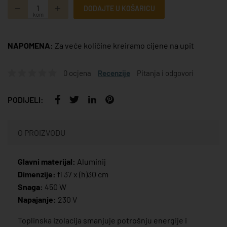
DODAJTE U KOŠARICU
kom
NAPOMENA:
Za veće količine kreiramo cijene na upit
0 ocjena
Recenzije
Pitanja i odgovori
PODIJELI:
O PROIZVODU
Glavni materijal:
Aluminij
Dimenzije:
fi 37 x (h)30 cm
Snaga:
450 W
Napajanje:
230 V
Toplinska izolacija smanjuje potrošnju energije i