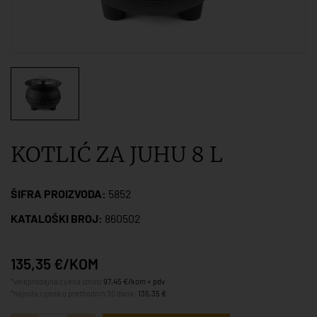
KOTLIĆ ZA JUHU 8 L
ŠIFRA PROIZVODA:
5852
KATALOŠKI BROJ:
860502
135,35 €/KOM
*veleprodajna cijena iznosi
97,45 €/kom + pdv
*najniža cijena u prethodnih 30 dana:
135,35 €