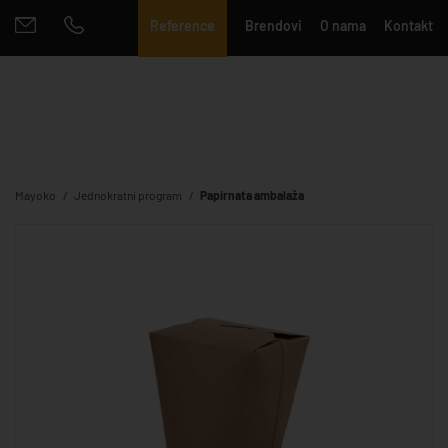
Reference
Brendovi
O nama
Kontakt
Mayoko
Jednokratni program
Papirnata ambalaža