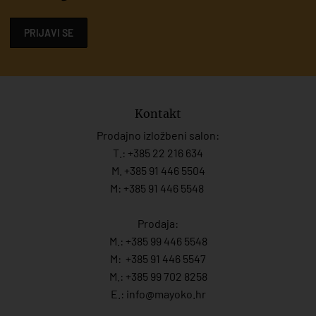
PRIJAVI SE
Kontakt
Prodajno izložbeni salon:
T.:
+385 22 216 634
M. +385 91 446 5504
M: +385 91 446 5548
Prodaja:
M.:
+385 99 446 5548
M:
+385 91 446 554
7
M.:
+385 99 702 8258
E.:
info@mayoko.
hr