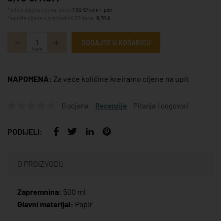
*veleprodajna cijena iznosi
7,82 €/kom + pdv
*najniža cijena u prethodnih 30 dana:
9,78 €
DODAJTE U KOŠARICU
kom
NAPOMENA:
Za veće količine kreiramo cijene na upit
0 ocjena
Recenzije
Pitanja i odgovori
PODIJELI:
O PROIZVODU
Zapremnina:
500 ml
Glavni materijal:
Papir