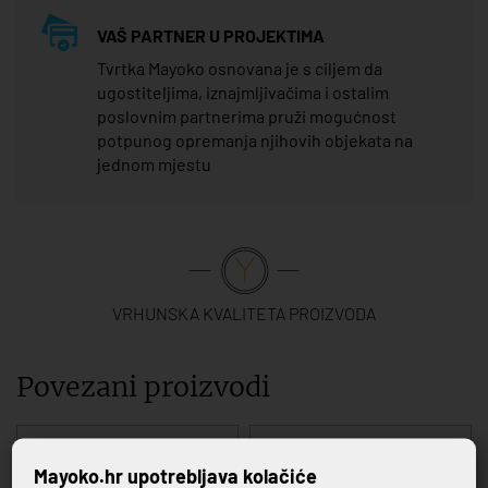
VAŠ PARTNER U PROJEKTIMA
Tvrtka Mayoko osnovana je s ciljem da
ugostiteljima, iznajmljivačima i ostalim
poslovnim partnerima pruži mogućnost
potpunog opremanja njihovih objekata na
jednom mjestu
VRHUNSKA KVALITETA PROIZVODA
Povezani proizvodi
Mayoko.hr upotrebljava kolačiće