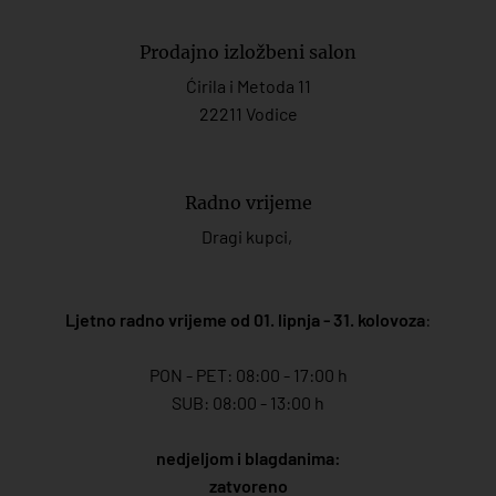
Prodajno izložbeni salon
Ćirila i Metoda 11
22211 Vodice
Radno vrijeme
Dragi kupci,
Ljetno radno vrijeme od 01. lipnja - 31. kolovoza
:
PON - PET: 08:00 - 17:00 h
SUB: 08:00 - 13:00 h
nedjeljom i blagdanima:
zatvoreno