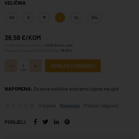
VELIČINA
XS
S
M
L
XL
2XL
38,58 €/KOM
*veleprodajna cijena iznosi
30,86 €/kom + pdv
*najniža cijena u prethodnih 30 dana:
38,58 €
DODAJTE U KOŠARICU
kom
NAPOMENA:
Za veće količine kreiramo cijene na upit
0 ocjena
Recenzije
Pitanja i odgovori
PODIJELI: