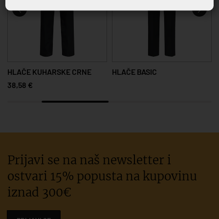
HLAČE KUHARSKE CRNE
HLAČE BASIC
38,58 €
Prijavi se na naš newsletter i
ostvari 15% popusta na kupovinu
iznad 300€