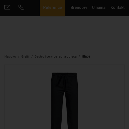
Reference
Brendovi
O nama
Kontakt
Mayoko
Greiff
Gastro i service radna odjeća
Hlače