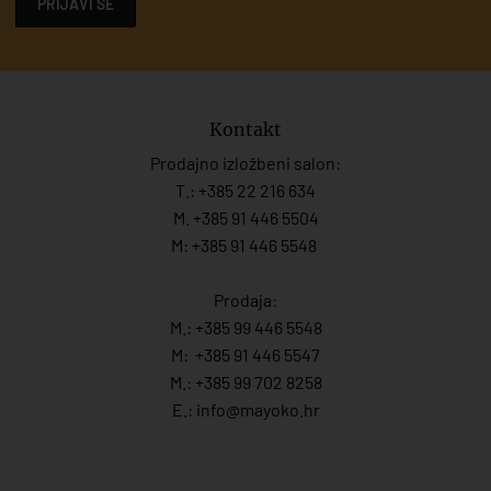
PRIJAVI SE
Kontakt
Prodajno izložbeni salon:
T.:
+385 22 216 634
M. +385 91 446 5504
M: +385 91 446 5548
Prodaja:
M.:
+385 99 446 5548
M:
+385 91 446 554
7
M.:
+385 99 702 8258
E.:
info@mayoko.
hr