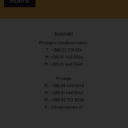
PRIJAVI SE
Kontakt
Prodajno izložbeni salon:
T.:
+385 22 216 634
M. +385 91 446 5504
M: +385 91 446 5548
Prodaja:
M.:
+385 99 446 5548
M:
+385 91 446 554
7
M.:
+385 99 702 8258
E.:
info@mayoko.
hr