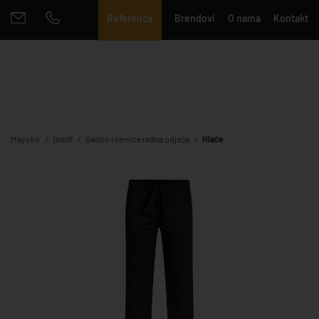
Reference
Brendovi
O nama
Kontakt
Mayoko
Greiff
Gastro i service radna odjeća
Hlače