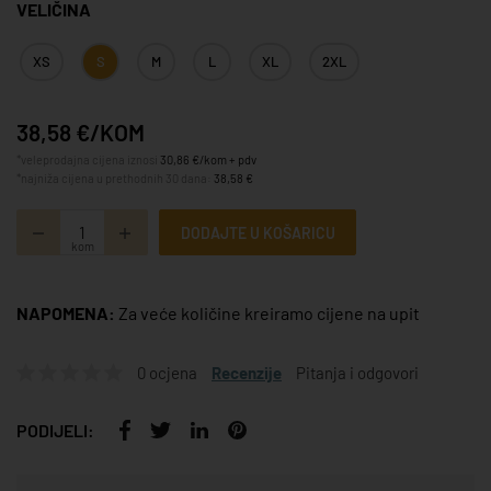
VELIČINA
XS
S
M
L
XL
2XL
38,58 €/KOM
*veleprodajna cijena iznosi
30,86 €/kom + pdv
*najniža cijena u prethodnih 30 dana:
38,58 €
DODAJTE U KOŠARICU
kom
NAPOMENA:
Za veće količine kreiramo cijene na upit
0 ocjena
Recenzije
Pitanja i odgovori
PODIJELI: