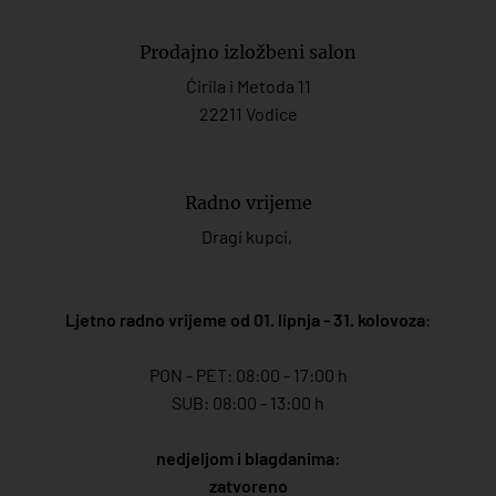
Prodajno izložbeni salon
Ćirila i Metoda 11
22211 Vodice
Radno vrijeme
Dragi kupci,
Ljetno radno vrijeme od 01. lipnja - 31. kolovoza
:
PON - PET: 08:00 - 17:00 h
SUB: 08:00 - 13:00 h
nedjeljom i blagdanima:
zatvoreno