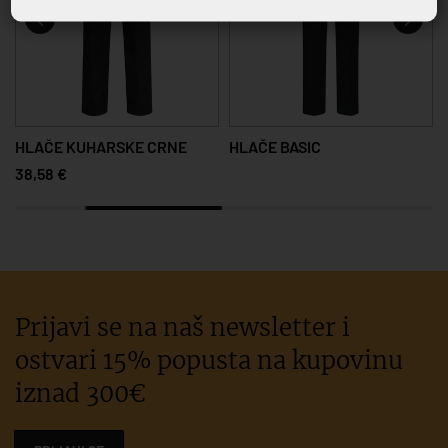
HLAČE KUHARSKE CRNE
HLAČE BASIC
38,58 €
Prijavi se na naš newsletter i
ostvari 15% popusta na kupovinu
iznad 300€