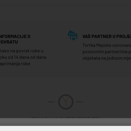
INFORMACIJE O
VAŠ PARTNER U PROJE
POVRATU
Tvrtka Mayoko osnovana j
ravo na povrat robe u
poslovnim partnerima 
oku od 14 dana od dana
objekata na jednom mj
aprimanja robe
VRHUNSKA KVALITETA PROIZVODA