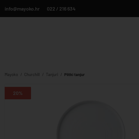
info@mayoko.hr
022 / 216 634
Mayoko
Churchill
Tanjuri
Plitki tanjur
20%