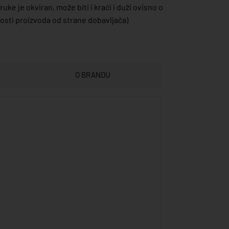
uke je okviran, može biti i kraći i duži ovisno o
sti proizvoda od strane dobavljača)
O BRANDU