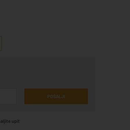
POŠALJI
ljite upit