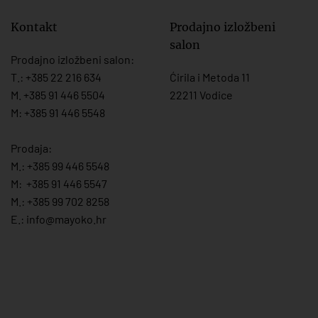
Kontakt
Prodajno izložbeni
salon
Prodajno izložbeni salon:
T.:
+385 22 216 634
Ćirila i Metoda 11
M. +385 91 446 5504
22211 Vodice
M: +385 91 446 5548
Prodaja:
M.:
+385 99 446 5548
M:
+385 91 446 554
7
M.:
+385 99 702 8258
E.:
info@mayoko.
hr