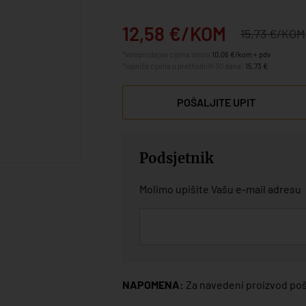
12,58 €/KOM
15,73 €/KOM
*veleprodajna cijena iznosi
10,06 €/kom + pdv
*najniža cijena u prethodnih 30 dana:
15,73 €
POŠALJITE UPIT
Podsjetnik
Molimo upišite Vašu e-mail adresu
NAPOMENA:
Za navedeni proizvod poša