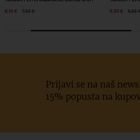
6,10 €
7,63 €
5,30 €
6,63 
Prijavi se na naš newsl
15% popusta na kupov