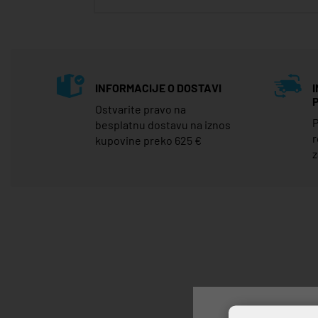
INFORMACIJE O DOSTAVI
Ostvarite pravo na
P
besplatnu dostavu na iznos
r
kupovine preko 625 €
z