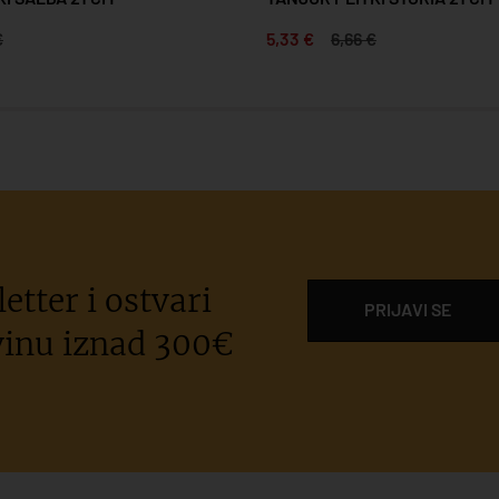
€
5,33 €
6,66 €
etter i ostvari
PRIJAVI SE
inu iznad 300€