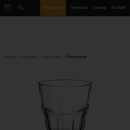
Reference
Brendovi
O nama
Kontakt
Mayoko
Pasabahce
Čaše i staklo
Žestoka pića