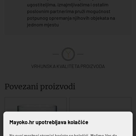
ugostiteljima, iznajmljivačima i ostalim
poslovnim partnerima pruži mogućnost
potpunog opremanja njihovih objekata na
jednom mjestu
VRHUNSKA KVALITETA PROIZVODA
Povezani proizvodi
Mayoko.hr upotrebljava kolačiće
Na ovoj mrežnoj stranici koriste se kolačići. Molimo Vas da