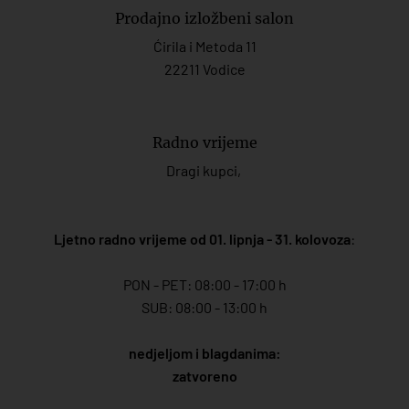
Prodajno izložbeni salon
Ćirila i Metoda 11
22211 Vodice
Radno vrijeme
Dragi kupci,
Ljetno radno vrijeme od 01. lipnja - 31. kolovoza
:
PON - PET: 08:00 - 17:00 h
SUB: 08:00 - 13:00 h
nedjeljom i blagdanima:
zatvoreno