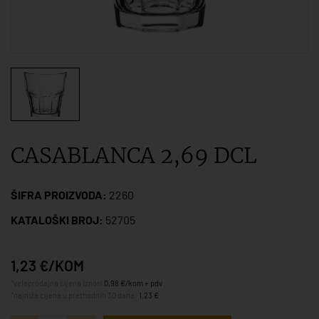
CASABLANCA 2,69 DCL
ŠIFRA PROIZVODA:
2260
KATALOŠKI BROJ:
52705
1,23 €/KOM
*veleprodajna cijena iznosi
0,98 €/kom + pdv
*najniža cijena u prethodnih 30 dana:
1,23 €