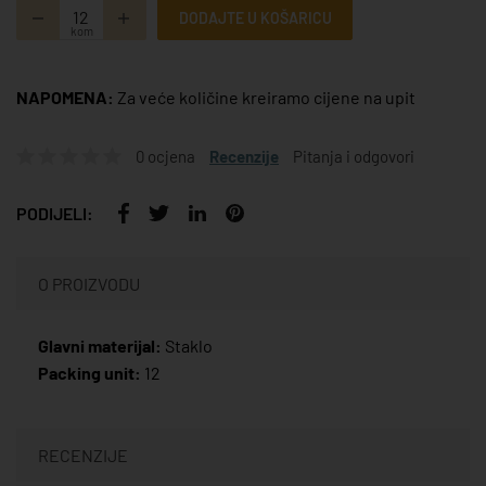
DODAJTE U KOŠARICU
kom
NAPOMENA:
Za veće količine kreiramo cijene na upit
0 ocjena
Recenzije
Pitanja i odgovori
PODIJELI:
O PROIZVODU
Glavni materijal:
Staklo
Packing unit:
12
RECENZIJE