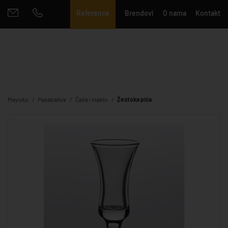
Reference
Brendovi
O nama
Kontakt
Mayoko
Pasabahce
Čaše i staklo
Žestoka pića