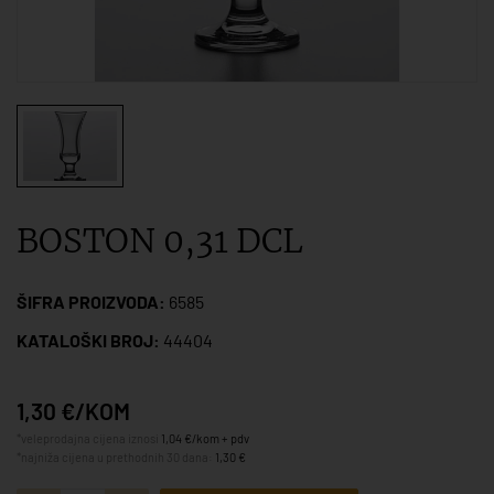
BOSTON 0,31 DCL
ŠIFRA PROIZVODA:
6585
KATALOŠKI BROJ:
44404
1,30 €/KOM
*veleprodajna cijena iznosi
1,04 €/kom + pdv
*najniža cijena u prethodnih 30 dana:
1,30 €