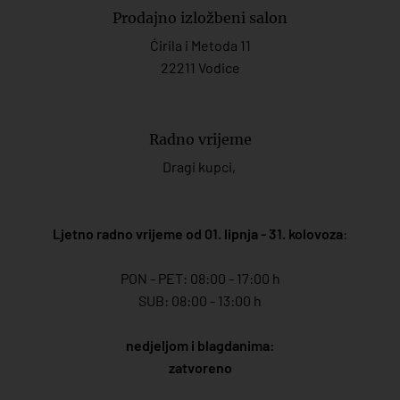
Prodajno izložbeni salon
Ćirila i Metoda 11
22211 Vodice
Radno vrijeme
Dragi kupci,
Ljetno radno vrijeme od 01. lipnja - 31. kolovoza
:
PON - PET: 08:00 - 17:00 h
SUB: 08:00 - 13:00 h
nedjeljom i blagdanima:
zatvoreno