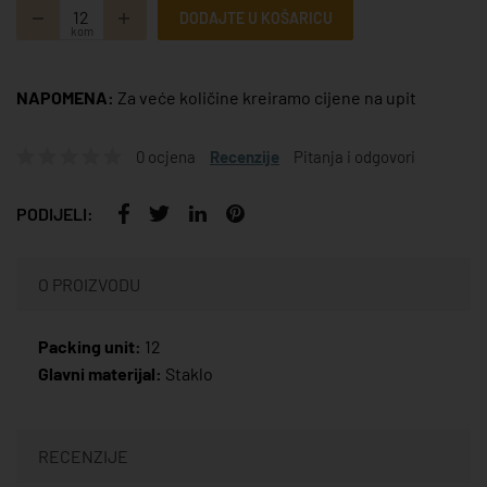
DODAJTE U KOŠARICU
kom
NAPOMENA:
Za veće količine kreiramo cijene na upit
0 ocjena
Recenzije
Pitanja i odgovori
PODIJELI:
O PROIZVODU
Packing unit:
12
Glavni materijal:
Staklo
RECENZIJE