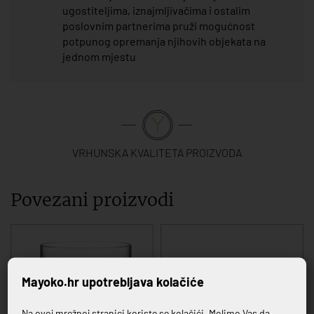
ugostiteljima, iznajmljivačima i ostalim
poslovnim partnerima pruži mogućnost
potpunog opremanja njihovih objekata na
jednom mjestu
VRHUNSKA KVALITETA PROIZVODA
Povezani proizvodi
Mayoko.hr upotrebljava kolačiće
Na ovoj mrežnoj stranici koriste se kolačići. Molimo Vas da