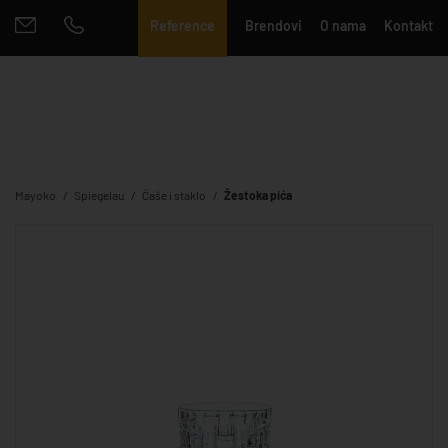
Reference
Brendovi
O nama
Kontakt
Mayoko
Spiegelau
Čaše i staklo
Žestoka pića