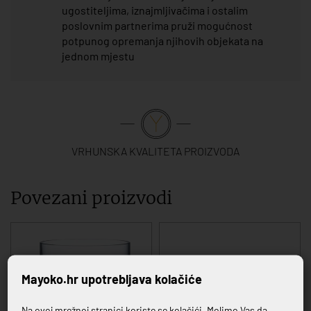
ugostiteljima, iznajmljivačima i ostalim
poslovnim partnerima pruži mogućnost
potpunog opremanja njihovih objekata na
jednom mjestu
VRHUNSKA KVALITETA PROIZVODA
Povezani proizvodi
Mayoko.hr upotrebljava kolačiće
Na ovoj mrežnoj stranici koriste se kolačići. Molimo Vas da