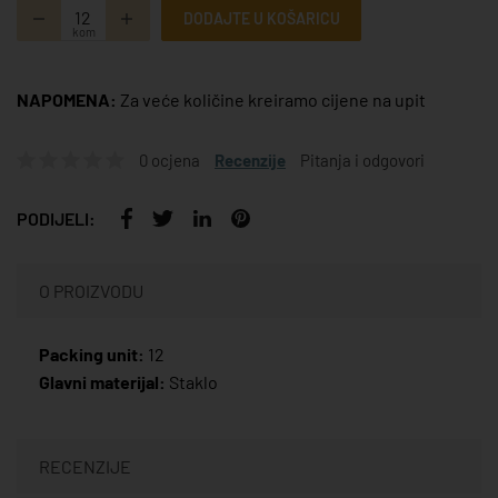
DODAJTE U KOŠARICU
kom
NAPOMENA:
Za veće količine kreiramo cijene na upit
0 ocjena
Recenzije
Pitanja i odgovori
PODIJELI:
O PROIZVODU
Packing unit:
12
Glavni materijal:
Staklo
RECENZIJE