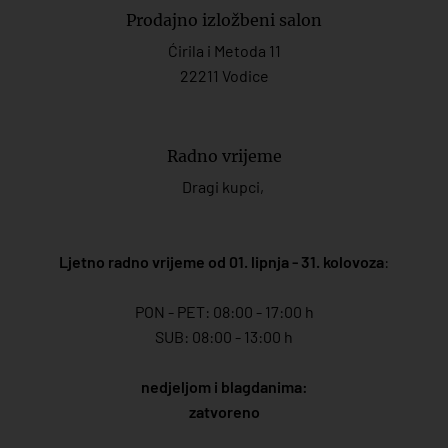
Prodajno izložbeni salon
Ćirila i Metoda 11
22211 Vodice
Radno vrijeme
Dragi kupci,
Ljetno radno vrijeme od 01. lipnja - 31. kolovoza
:
PON - PET: 08:00 - 17:00 h
SUB: 08:00 - 13:00 h
nedjeljom i blagdanima:
zatvoreno