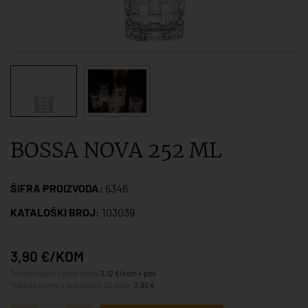
BOSSA NOVA 252 ML
ŠIFRA PROIZVODA:
6346
KATALOŠKI BROJ:
103039
3,90 €/KOM
*veleprodajna cijena iznosi
3,12 €/kom + pdv
*najniža cijena u prethodnih 30 dana:
3,90 €