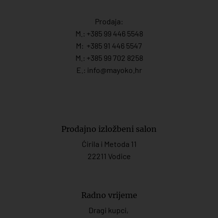
Prodaja:
M.:
+385 99 446 5548
M:
+385 91 446 554
7
M.:
+385 99 702 8258
E.:
info@mayoko.
hr
Prodajno izložbeni salon
Ćirila i Metoda 11
22211 Vodice
Radno vrijeme
Dragi kupci,