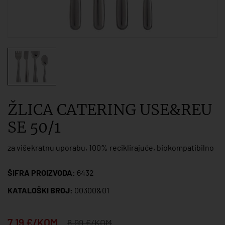
ŽLICA CATERING USE&REU
SE 50/1
za višekratnu uporabu, 100% reciklirajuće, biokompatibilno
ŠIFRA PROIZVODA:
6432
KATALOŠKI BROJ:
00300&01
7,19 €/KOM
8,99 €/KOM