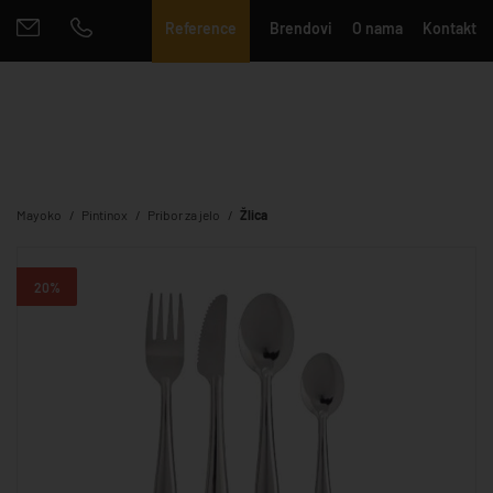
Reference
Brendovi
O nama
Kontakt
Mayoko
Pintinox
Pribor za jelo
Žlica
20%