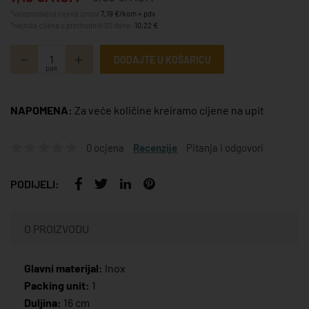
*veleprodajna cijena iznosi
7,19 €/kom + pdv
*najniža cijena u prethodnih 30 dana:
10,22 €
DODAJTE U KOŠARICU
pak
NAPOMENA:
Za veće količine kreiramo cijene na upit
0 ocjena
Recenzije
Pitanja i odgovori
PODIJELI:
O PROIZVODU
Glavni materijal:
Inox
Packing unit:
1
Duljina:
16 cm