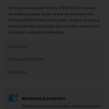
Serija pribora za jelo Pintinox USE&REUSE zelena je
alternativa priboru za jelo za jednokratnu upotrebu.
Pintinox USE&REUSE pribor za jelo, izrađen od tankog
lima od nehrđajućeg čelika, koji se može u potpunosti
reciklirati i ekološki je prihvatljiv.
RECENZIJE
PITANJA I ODGOVORI
O BRANDU
INFORMACIJE O DOSTAVI
Ostvarite pravo na besplatnu dostavu na iznos