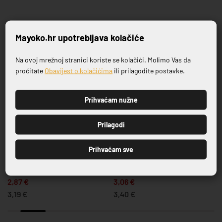
Povezani proizvodi
Mayoko.hr upotrebljava kolačiće
Na ovoj mrežnoj stranici koriste se kolačići. Molimo Vas da
-10%
-10%
Prijavite se na naš newsletter
pročitate
Obavijest o kolačićima
ili prilagodite postavke.
Prihvaćam nužne
PRIJAVI SE
Prilagodi
Prihvaćam sve
E
ŽLICA C.K. AMARONE
ŽLICA B.K./ČAJ AMARONE
VINTAGE
VINTAGE
2,87 €
3,06 €
3,19 €
3,40 €