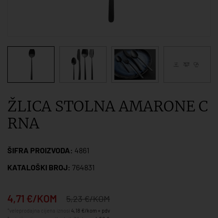
ŽLICA STOLNA AMARONE C
RNA
ŠIFRA PROIZVODA:
4861
KATALOŠKI BROJ:
764831
4,71 €/KOM
5,23 €/KOM
*veleprodajna cijena iznosi
4,18 €/kom + pdv