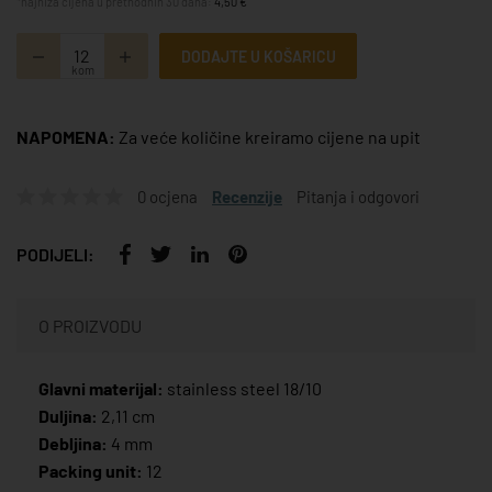
*najniža cijena u prethodnih 30 dana:
4,50 €
DODAJTE U KOŠARICU
kom
NAPOMENA:
Za veće količine kreiramo cijene na upit
0 ocjena
Recenzije
Pitanja i odgovori
PODIJELI:
O PROIZVODU
Glavni materijal:
stainless steel 18/10
Duljina:
2,11 cm
Debljina:
4 mm
Packing unit:
12