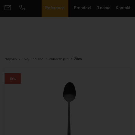
Reference
Brendovi
O nama
Kontakt
Mayoko
Ove, Fine Dine
Pribor za jelo
Žlica
10%