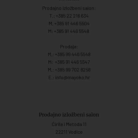
Prodajno izložbeni salon:
T.:
+385 22 216 634
M. +385 91 446 5504
M: +385 91 446 5548
Prodaja:
M.:
+385 99 446 5548
M:
+385 91 446 554
7
M.:
+385 99 702 8258
E.:
info@mayoko.
hr
Prodajno izložbeni salon
Ćirila i Metoda 11
22211 Vodice