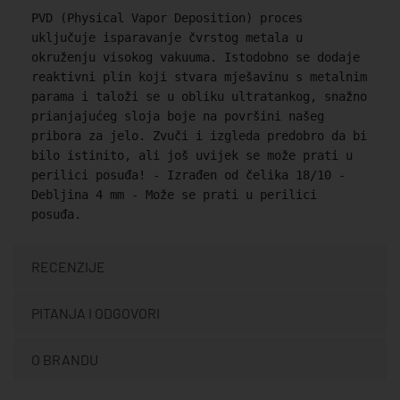
PVD (Physical Vapor Deposition) proces
uključuje isparavanje čvrstog metala u
okruženju visokog vakuuma. Istodobno se dodaje
reaktivni plin koji stvara mješavinu s metalnim
parama i taloži se u obliku ultratankog, snažno
prianjajućeg sloja boje na površini našeg
pribora za jelo. Zvuči i izgleda predobro da bi
bilo istinito, ali još uvijek se može prati u
perilici posuđa! - Izrađen od čelika 18/10 -
Debljina 4 mm - Može se prati u perilici
posuđa.
RECENZIJE
PITANJA I ODGOVORI
O BRANDU