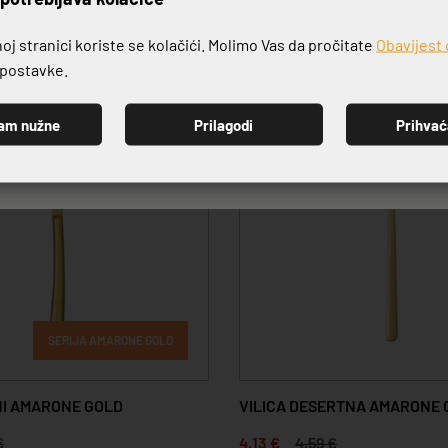
j stranici koriste se kolačići. Molimo Vas da pročitate
Obavijest 
e postavke.
-10%
am nužne
Prilagodi
Prihva
PRIJAVI SE
SERIJA AMARONE GOLD
I AMARONE GOLD
VILICA DESERTNA AMARONE 
€
4,13 €
4,59 €