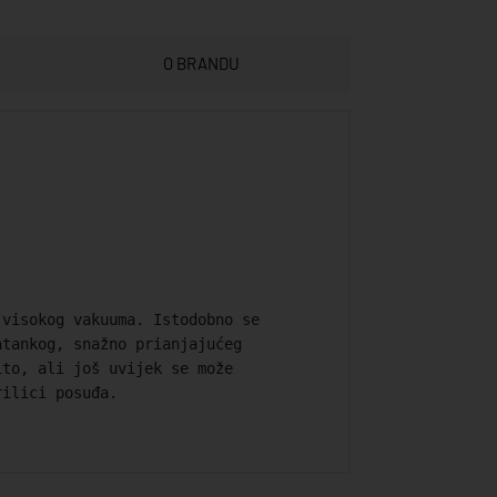
O BRANDU
 visokog vakuuma. Istodobno se
atankog, snažno prianjajućeg
ito, ali još uvijek se može
rilici posuđa.