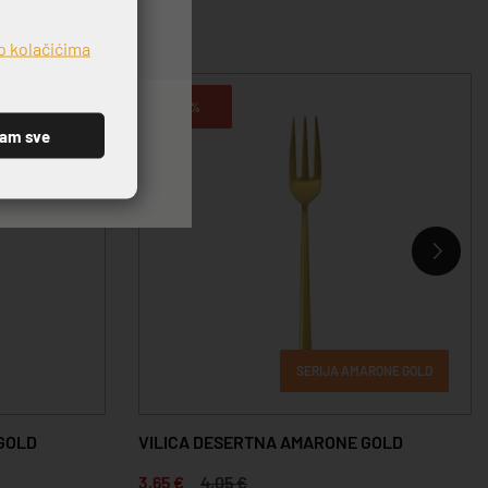
o kolačićima
-10%
ćam sve
SERIJA AMARONE GOLD
GOLD
VILICA DESERTNA AMARONE GOLD
3,65 €
4,05 €