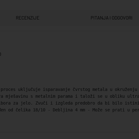
RECENZIJE
PITANJA I ODGOVORI
0
 proces uključuje isparavanje čvrstog metala u okruženju
ra mješavinu s metalnim parama i taloži se u obliku ultr
ibora za jelo. Zvuči i izgleda predobro da bi bilo istin
đen od čelika 18/10 - Debljina 4 mm - Može se prati u pe