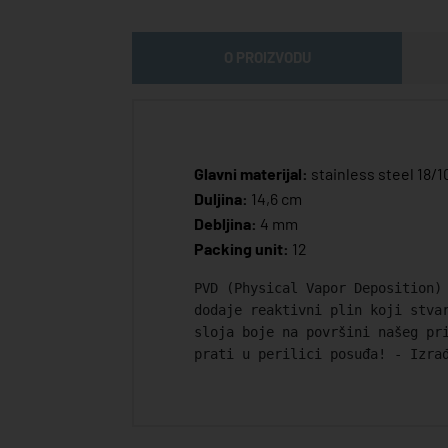
O PROIZVODU
Glavni materijal:
stainless steel 18/1
Duljina:
14,6 cm
Debljina:
4 mm
Packing unit:
12
PVD (Physical Vapor Deposition)
dodaje reaktivni plin koji stva
sloja boje na površini našeg pr
prati u perilici posuđa! - Izra