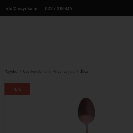
info@mayoko.hr
022 / 216 634
Mayoko
Ove, Fine Dine
Pribor za jelo
Žlica
10%