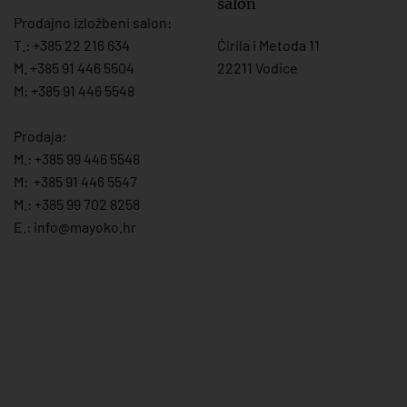
salon
Prodajno izložbeni salon:
T.:
+385 22 216 634
Ćirila i Metoda 11
M. +385 91 446 5504
22211 Vodice
M: +385 91 446 5548
Prodaja:
M.:
+385 99 446 5548
M:
+385 91 446 554
7
M.:
+385 99 702 8258
E.:
info@mayoko.
hr