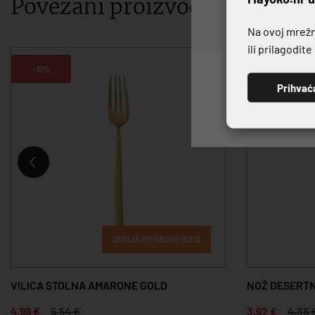
Povezani proizvodi
Na ovoj mrežno
ili prilagodit
-10%
-10%
Prihvać
SERIJA AMARONE GOLD
VILICA STOLNA AMARONE GOLD
NOŽ DESERTN
4,99 €
5,54 €
3,92 €
4,36 