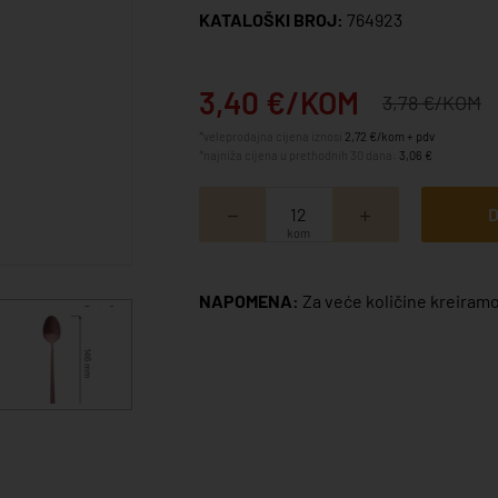
KATALOŠKI BROJ:
764923
3,40 €/KOM
3,78 €/KOM
*veleprodajna cijena iznosi
2,72 €/kom + pdv
*najniža cijena u prethodnih 30 dana:
3,06 €
D
kom
NAPOMENA:
Za veće količine kreiramo