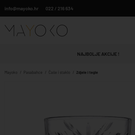
info@mayoko.hr
022 / 216 634
NAJBOLJE AKCIJE !
Mayoko
Pasabahce
Čaše i staklo
Zdjele i tegle