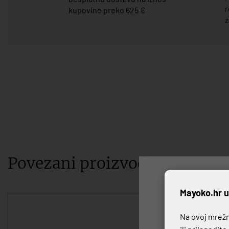
r
kupovine preko 625 €
z
Povezani proizvodi
P
Mayoko.hr u
Na ovoj mrežno
ili prilagodit