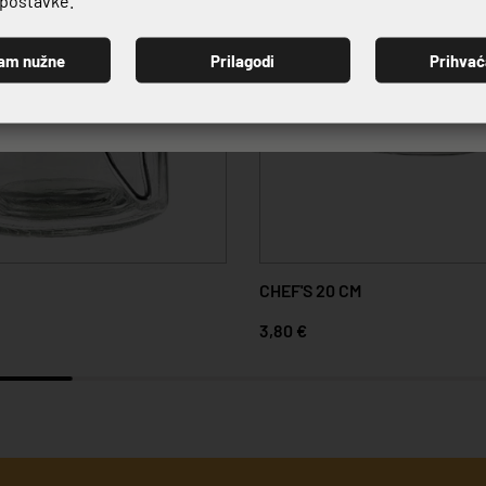
am nužne
Prilagodi
Prihva
PRIJAVI SE
CHEF'S 20 CM
3,80 €