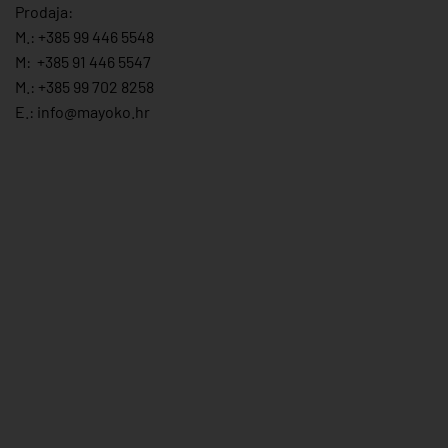
Prodaja:
M.:
+385 99 446 5548
M:
+385 91 446 554
7
M.:
+385 99 702 8258
E.:
info@mayoko.
hr