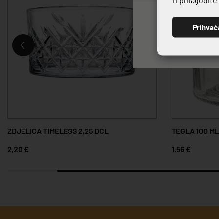
Prihvać
ZDJELICA TIMELESS 2,25 DCL
TEGLA 100 ML
2,20 €
1,56 €