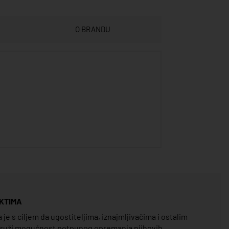
O BRANDU
KTIMA
e s ciljem da ugostiteljima, iznajmljivačima i ostalim
pruži mogućnost potpunog opremanja njihovih