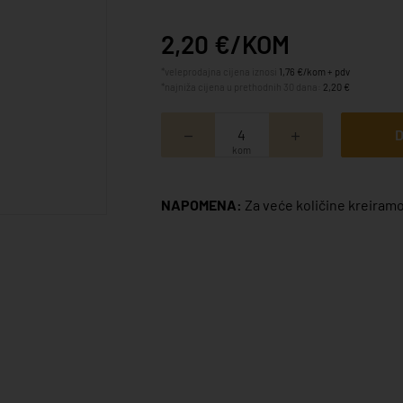
2,20 €/KOM
*veleprodajna cijena iznosi
1,76 €/kom + pdv
*najniža cijena u prethodnih 30 dana:
2,20 €
D
kom
NAPOMENA:
Za veće količine kreiramo