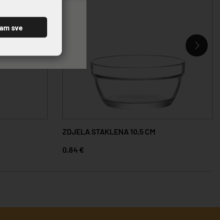
ćam sve
ZDJELA STAKLENA 10,5 CM
0,84 €