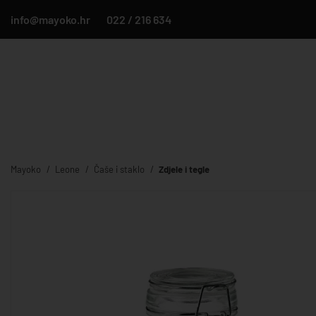
info@mayoko.hr
022 / 216 634
Mayoko
Leone
Čaše i staklo
Zdjele i tegle