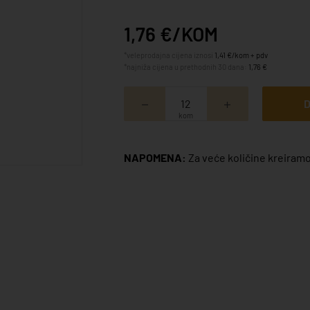
1,76 €/KOM
*veleprodajna cijena iznosi
1,41 €/kom + pdv
*najniža cijena u prethodnih 30 dana:
1,76 €
D
kom
NAPOMENA:
Za veće količine kreiramo