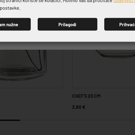
e postavke.
am nužne
Prilagodi
Prihva
PRIJAVI SE
CHEF'S 20 CM
3,80 €