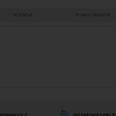
RECENZIJE
PITANJA I ODGOVORI
INFORMACIJE O
VAŠ PARTNER U PROJE