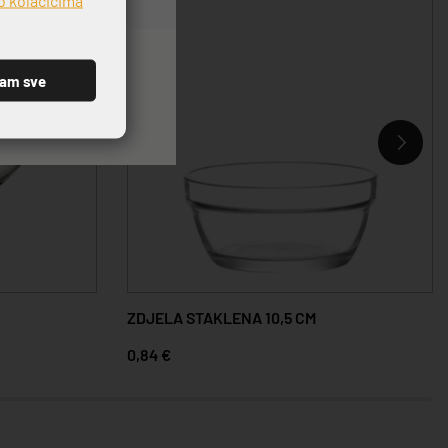
ćam sve
ZDJELA STAKLENA 10,5 CM
0,84 €