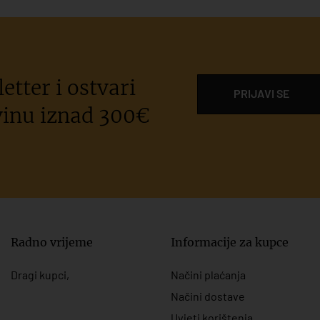
etter i ostvari
PRIJAVI SE
inu iznad 300€
Radno vrijeme
Informacije za kupce
Dragi kupci,
Načini plaćanja
Načini dostave
Uvjeti korištenja