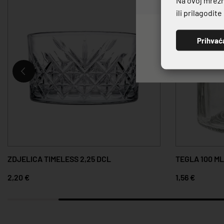
ili prilagodit
Prihvać
ZDJELICA TIMELESS 2,25 DCL
TEGLA 100 ML
2,20 €
1,56 €