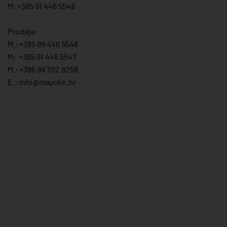
M: +385 91 446 5548
Prodaja:
M.:
+385 99 446 5548
M:
+385 91 446 554
7
M.:
+385 99 702 8258
E.:
info@mayoko.
hr