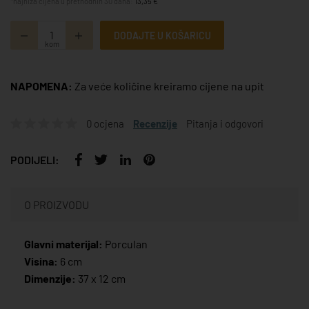
*najniža cijena u prethodnih 30 dana:
13,35 €
DODAJTE U KOŠARICU
kom
NAPOMENA:
Za veće količine kreiramo cijene na upit
0 ocjena
Recenzije
Pitanja i odgovori
PODIJELI:
O PROIZVODU
Glavni materijal:
Porculan
Visina:
6 cm
Dimenzije:
37 x 12 cm