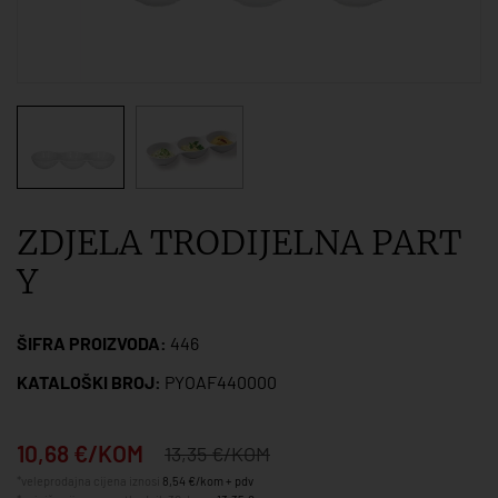
ZDJELA TRODIJELNA PART
Y
ŠIFRA PROIZVODA:
446
KATALOŠKI BROJ:
PYOAF440000
10,68 €/KOM
13,35 €/KOM
*veleprodajna cijena iznosi
8,54 €/kom + pdv