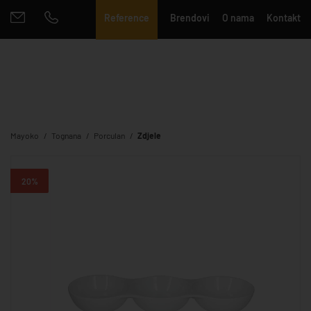
Reference
Brendovi
O nama
Kontakt
Mayoko
Tognana
Porculan
Zdjele
20%