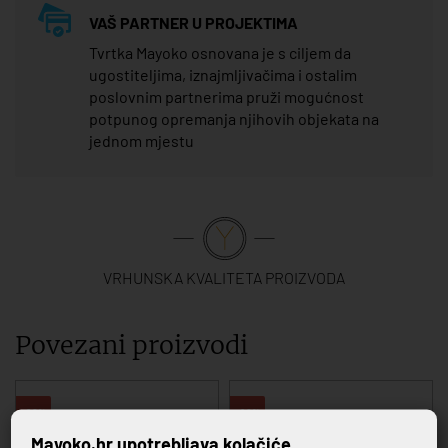
VAŠ PARTNER U PROJEKTIMA
Tvrtka Mayoko osnovana je s ciljem da
ugostiteljima, iznajmljivačima i ostalim
poslovnim partnerima pruži mogućnost
potpunog opremanja njihovih objekata na
jednom mjestu
VRHUNSKA KVALITETA PROIZVODA
Povezani proizvodi
-20%
-20%
Mayoko.hr upotrebljava kolačiće