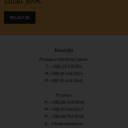
iznad 300€
PRIJAVI SE
Kontakt
Prodajno izložbeni salon:
T.:
+385 22 216 634
M. +385 91 446 5504
M: +385 91 446 5548
Prodaja:
M.:
+385 99 446 5548
M:
+385 91 446 554
7
M.:
+385 99 702 8258
E.:
info@mayoko.
hr