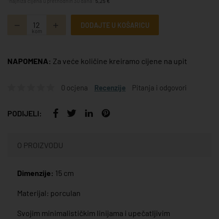
*najniža cijena u prethodnih 30 dana:
5,25 €
DODAJTE U KOŠARICU
kom
NAPOMENA:
Za veće količine kreiramo cijene na upit
0 ocjena
Recenzije
Pitanja i odgovori
PODIJELI:
O PROIZVODU
Dimenzije:
15 cm
Materijal: porculan
Svojim minimalističkim linijama i upečatljivim