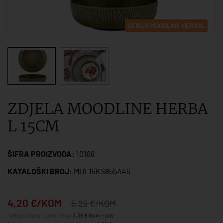
SERIJA MOODLINE HERBAL
ZDJELA MOODLINE HERBA
L 15CM
ŠIFRA PROIZVODA:
10188
KATALOŠKI BROJ:
MDL15KS855A45
4,20 €/KOM
5,25 €/KOM
*veleprodajna cijena iznosi
3,36 €/kom + pdv