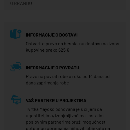
O BRANDU
INFORMACIJE O DOSTAVI
Ostvarite pravo na besplatnu dostavu na iznos
kupovine preko 625 €
INFORMACIJE O POVRATU
Pravo na povrat robe u roku od 14 dana od
dana zaprimanja robe
VAŠ PARTNER U PROJEKTIMA
Tvrtka Mayoko osnovana je s ciljem da
ugostiteljima, iznajmljivačima i ostalim
poslovnim partnerima pruži mogućnost
potpunog opremanja njihovih objekata na