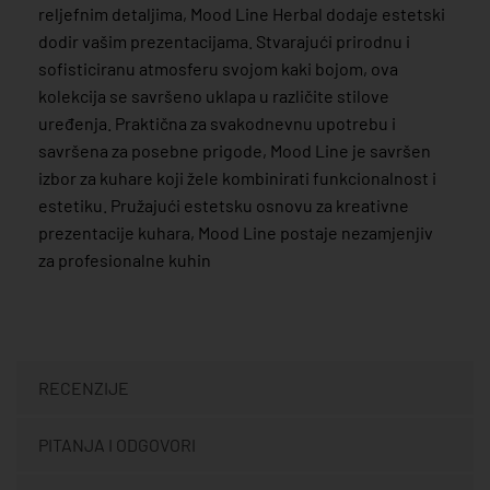
reljefnim detaljima, Mood Line Herbal dodaje estetski
dodir vašim prezentacijama. Stvarajući prirodnu i
sofisticiranu atmosferu svojom kaki bojom, ova
kolekcija se savršeno uklapa u različite stilove
uređenja. Praktična za svakodnevnu upotrebu i
savršena za posebne prigode, Mood Line je savršen
izbor za kuhare koji žele kombinirati funkcionalnost i
estetiku. Pružajući estetsku osnovu za kreativne
prezentacije kuhara, Mood Line postaje nezamjenjiv
za profesionalne kuhin
RECENZIJE
PITANJA I ODGOVORI