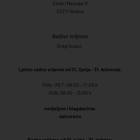
Ćirila i Metoda 11
22211 Vodice
Radno vrijeme
Dragi kupci,
Ljetno radno vrijeme od 01. lipnja - 31. kolovoza
:
PON - PET: 08:00 - 17:00 h
SUB: 08:00 - 13:00 h
nedjeljom i blagdanima:
zatvoreno
Radno vrijeme od 01. rujna - 31. svibnja: