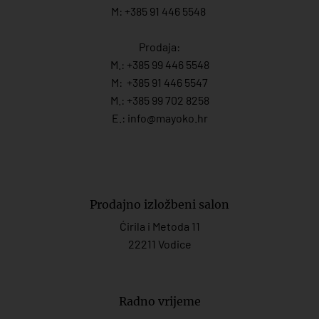
M: +385 91 446 5548
Prodaja:
M.:
+385 99 446 5548
M:
+385 91 446 554
7
M.:
+385 99 702 8258
E.:
info@mayoko.
hr
Prodajno izložbeni salon
Ćirila i Metoda 11
22211 Vodice
Radno vrijeme