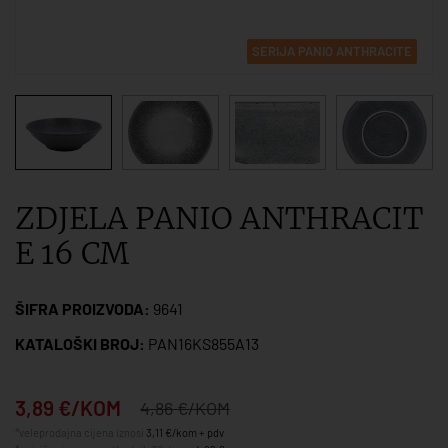
SERIJA PANIO ANTHRACITE
ZDJELA PANIO ANTHRACIT
E 16 CM
ŠIFRA PROIZVODA:
9641
KATALOŠKI BROJ:
PAN16KS855A13
3,89 €/KOM
4,86 €/KOM
*veleprodajna cijena iznosi
3,11 €/kom + pdv