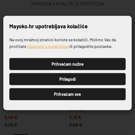
VRHUNSKA KVALITETA PROIZVODA
Povezani proizvodi
Mayoko.hr upotrebljava kolačiće
Na ovoj mrežnoj stranici koriste se kolačići. Molimo Vas da
Prijavite se na naš newsletter
-20%
-20%
pročitate
Obavijest o kolačićima
ili prilagodite postavke.
Prihvaćam nužne
PRIJAVI SE
Prilagodi
SERIJA FLUER AMBER
SERIJA STORIA
Prihvaćam sve
ZDJELICA FLUER AMBER 16
ZDJELICA UMAK 10CM
CM
STORIA
5,00 €
3,10 €
6,25 €
3,88 €