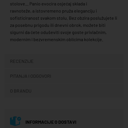
stolove... Panio evocira osjećaj sklada i
ravnoteže, a istovremeno pruža eleganciju i
sofisticiranost svakom stolu. Bez obzira poslužujete li
za posebnu prigodu ili dnevni obrok, možete biti
sigurni da ćete oduševiti svoje goste privlačnim,
modernim i bezvremenskim oblicima kolekcije.
RECENZIJE
PITANJA I ODGOVORI
O BRANDU
INFORMACIJE O DOSTAVI