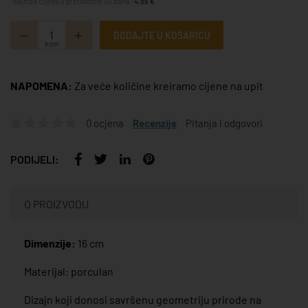
*najniža cijena u prethodnih 30 dana:
4,86 €
DODAJTE U KOŠARICU
kom
NAPOMENA:
Za veće količine kreiramo cijene na upit
0 ocjena
Recenzije
Pitanja i odgovori
PODIJELI:
O PROIZVODU
Dimenzije:
16 cm
Materijal: porculan
Dizajn koji donosi savršenu geometriju prirode na