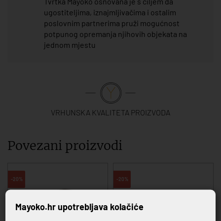
Tvrtka Mayoko osnovana je s ciljem da
ugostiteljima, iznajmljivačima i ostalim
poslovnim partnerima pruži mogućnost
potpunog opremanja njihovih objekata na
jednom mjestu
VRHUNSKA KVALITETA PROIZVODA
Povezani proizvodi
-20%
-20%
Mayoko.hr upotrebljava kolačiće