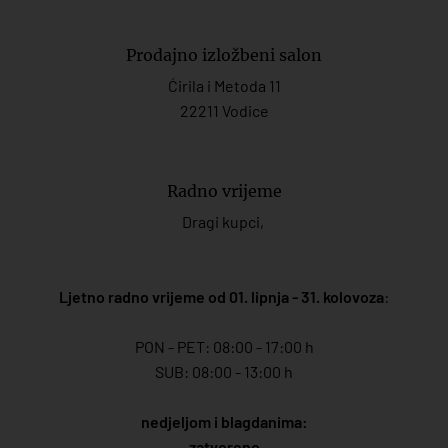
Prodajno izložbeni salon
Ćirila i Metoda 11
22211 Vodice
Radno vrijeme
Dragi kupci,
Ljetno radno vrijeme od 01. lipnja - 31. kolovoza
:
PON - PET: 08:00 - 17:00 h
SUB: 08:00 - 13:00 h
nedjeljom i blagdanima:
zatvoreno