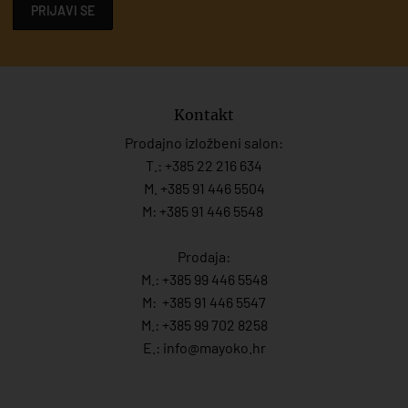
PRIJAVI SE
Kontakt
Prodajno izložbeni salon:
T.:
+385 22 216 634
M. +385 91 446 5504
M: +385 91 446 5548
Prodaja:
M.:
+385 99 446 5548
M:
+385 91 446 554
7
M.:
+385 99 702 8258
E.:
info@mayoko.
hr