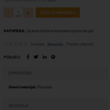
*najniža cijena u prethodnih 30 dana:
8,40 €
DODAJTE U KOŠARICU
kom
NAPOMENA:
Za veće količine kreiramo cijene na upit
0 ocjena
Recenzije
Pitanja i odgovori
PODIJELI:
O PROIZVODU
Glavni materijal:
Porculan
RECENZIJE