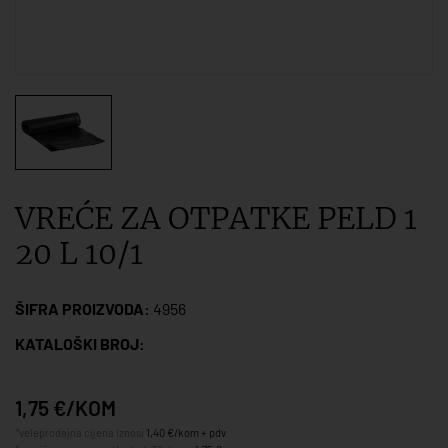
VREĆE ZA OTPATKE PELD 1
20 L 10/1
ŠIFRA PROIZVODA:
4956
KATALOŠKI BROJ:
1,75 €/KOM
*veleprodajna cijena iznosi
1,40 €/kom + pdv