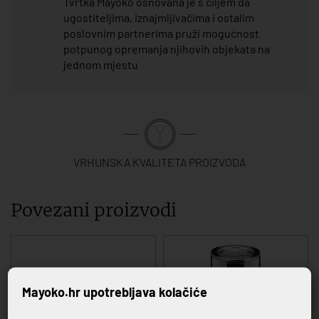
Tvrtka Mayoko osnovana je s ciljem da
ugostiteljima, iznajmljivačima i ostalim
poslovnim partnerima pruži mogućnost
potpunog opremanja njihovih objekata na
jednom mjestu
VRHUNSKA KVALITETA PROIZVODA
Povezani proizvodi
Mayoko.hr upotrebljava kolačiće