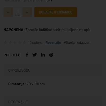
*najniža cijena u prethodnih 30 dana:
1,75 €
DODAJTE U KOŠARICU
kom
NAPOMENA:
Za veće količine kreiramo cijene na upit
0 ocjena
Recenzije
Pitanja i odgovori
PODIJELI:
O PROIZVODU
Dimenzije:
70 x 110 cm
RECENZIJE