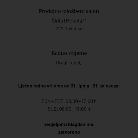
Prodajno izložbeni salon
Ćirila i Metoda 11
22211 Vodice
Radno vrijeme
Dragi kupci,
Ljetno radno vrijeme od 01. lipnja - 31. kolovoza
:
PON - PET: 08:00 - 17:00 h
SUB: 08:00 - 13:00 h
nedjeljom i blagdanima:
zatvoreno