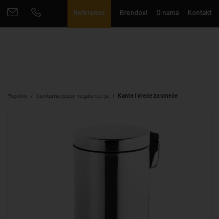
Reference
Brendovi
O nama
Kontakt
Mayoko
Sanitarna i papirna galanterija
Kante i vreće za smeće