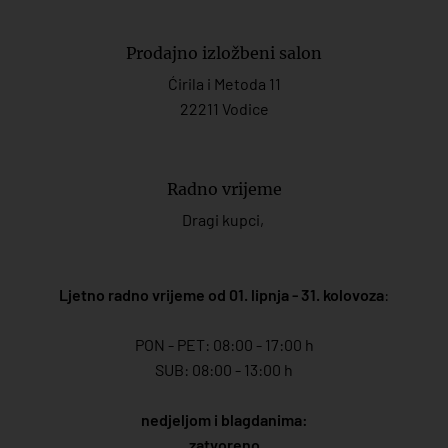
Prodajno izložbeni salon
Ćirila i Metoda 11
22211 Vodice
Radno vrijeme
Dragi kupci,
Ljetno radno vrijeme od 01. lipnja - 31. kolovoza
:
PON - PET: 08:00 - 17:00 h
SUB: 08:00 - 13:00 h
nedjeljom i blagdanima:
zatvoreno