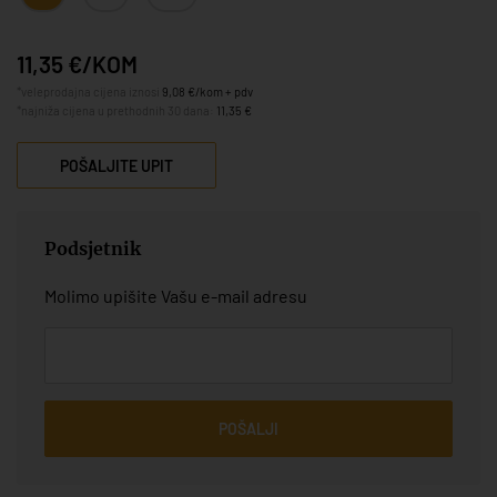
11,35 €/KOM
*veleprodajna cijena iznosi
9,08 €/kom + pdv
*najniža cijena u prethodnih 30 dana:
11,35 €
POŠALJITE UPIT
Podsjetnik
Molimo upišite Vašu e-mail adresu
POŠALJI