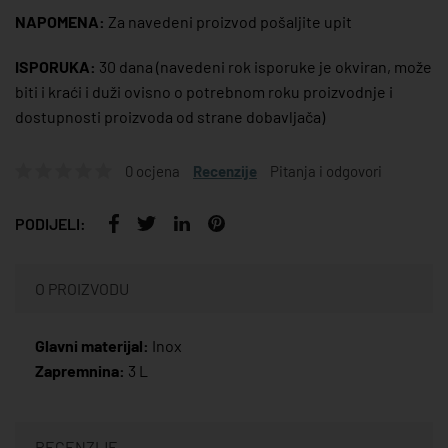
NAPOMENA:
Za navedeni proizvod pošaljite upit
ISPORUKA:
30 dana
(navedeni rok isporuke je okviran, može
biti i kraći i duži ovisno o potrebnom roku proizvodnje i
dostupnosti proizvoda od strane dobavljača)
0 ocjena
Recenzije
Pitanja i odgovori
PODIJELI:
O PROIZVODU
Glavni materijal:
Inox
Zapremnina:
3 L
RECENZIJE