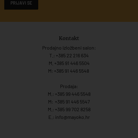
PRIJAVI SE
Kontakt
Prodajno izložbeni salon:
T.:
+385 22 216 634
M. +385 91 446 5504
M: +385 91 446 5548
Prodaja:
M.:
+385 99 446 5548
M:
+385 91 446 554
7
M.:
+385 99 702 8258
E.:
info@mayoko.
hr