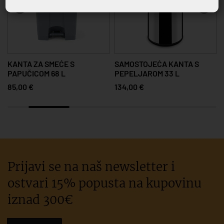
KANTA ZA SMEĆE S
SAMOSTOJEĆA KANTA S
PAPUČICOM 68 L
PEPELJAROM 33 L
85,00 €
134,00 €
Prijavi se na naš newsletter i
ostvari 15% popusta na kupovinu
iznad 300€