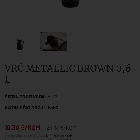
VRČ METALLIC BROWN 0,6
L
ŠIFRA PROIZVODA:
5912
KATALOŠKI BROJ:
15556
19,30 €/KOM
24,13 €/KOM
*veleprodajna cijena iznosi
15,44 €/kom + pdv