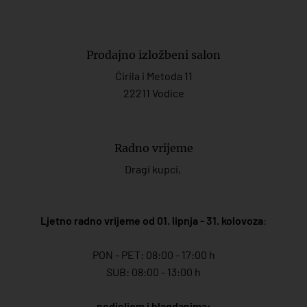
Prodajno izložbeni salon
Ćirila i Metoda 11
22211 Vodice
Radno vrijeme
Dragi kupci,
Ljetno radno vrijeme od 01. lipnja - 31. kolovoza
:
PON - PET: 08:00 - 17:00 h
SUB: 08:00 - 13:00 h
nedjeljom i blagdanima: