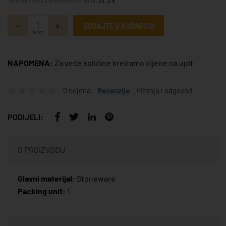
*najniža cijena u prethodnih 30 dana:
24,13 €
DODAJTE U KOŠARICU
kom
NAPOMENA:
Za veće količine kreiramo cijene na upit
0 ocjena
Recenzije
Pitanja i odgovori
PODIJELI:
O PROIZVODU
Glavni materijal:
Stoneware
Packing unit:
1