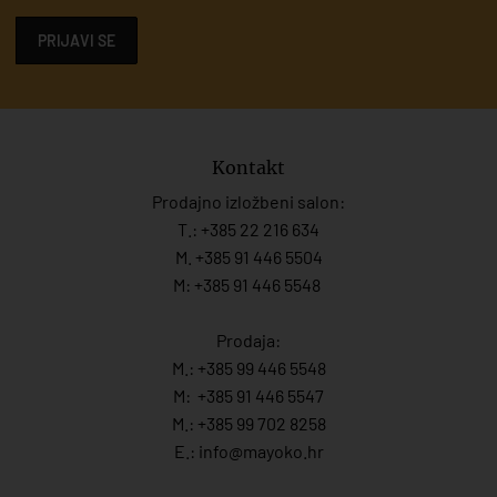
PRIJAVI SE
Kontakt
Prodajno izložbeni salon:
T.:
+385 22 216 634
M. +385 91 446 5504
M: +385 91 446 5548
Prodaja:
M.:
+385 99 446 5548
M:
+385 91 446 554
7
M.:
+385 99 702 8258
E.:
info@mayoko.
hr