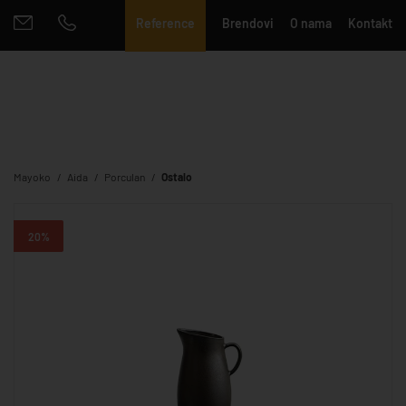
Reference
Brendovi
O nama
Kontakt
Mayoko
Aida
Porculan
Ostalo
20%