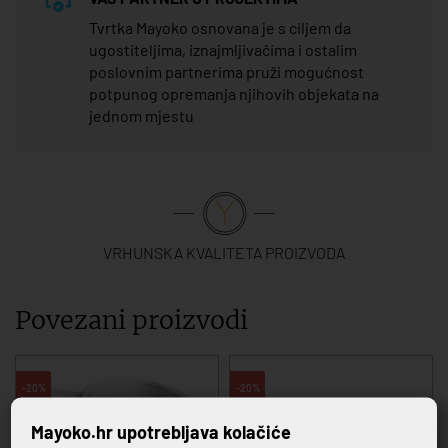
Tvrtka Mayoko osnovana je s ciljem da
ugostiteljima, iznajmljivačima i ostalim
poslovnim partnerima pruži mogućnost
potpunog opremanja njihovih objekata na
jednom mjestu
VRHUNSKA KVALITETA PROIZVODA
Povezani proizvodi
-20%
-20%
Mayoko.hr upotrebljava kolačiće