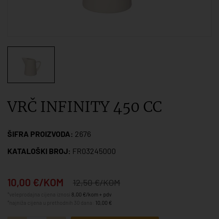
VRČ INFINITY 450 CC
ŠIFRA PROIZVODA:
2676
KATALOŠKI BROJ:
FR03245000
10,00 €/KOM
12,50 €/KOM
*veleprodajna cijena iznosi
8,00 €/kom + pdv
*najniža cijena u prethodnih 30 dana:
10,00 €