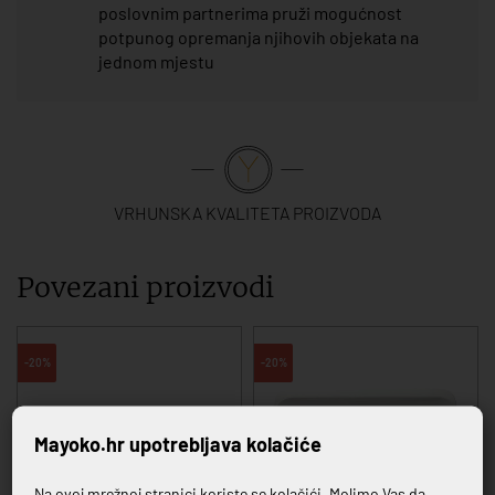
poslovnim partnerima pruži mogućnost
potpunog opremanja njihovih objekata na
jednom mjestu
VRHUNSKA KVALITETA PROIZVODA
Povezani proizvodi
-20%
-20%
Mayoko.hr upotrebljava kolačiće
Na ovoj mrežnoj stranici koriste se kolačići. Molimo Vas da