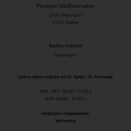
Prodajno izložbeni salon
Ćirila i Metoda 11
22211 Vodice
Radno vrijeme
Dragi kupci,
Ljetno radno vrijeme od 01. lipnja - 31. kolovoza
:
PON - PET: 08:00 - 17:00 h
SUB: 08:00 - 13:00 h
nedjeljom i blagdanima:
zatvoreno