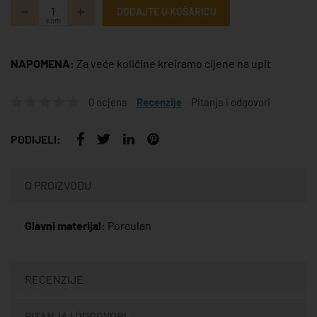
DODAJTE U KOŠARICU
kom
NAPOMENA:
Za veće količine kreiramo cijene na upit
0 ocjena
Recenzije
Pitanja i odgovori
PODIJELI:
O PROIZVODU
Glavni materijal:
Porculan
RECENZIJE
PITANJA I ODGOVORI