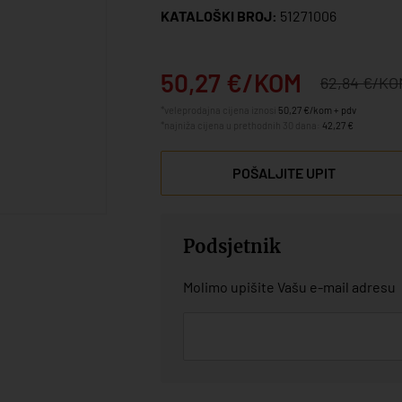
KATALOŠKI BROJ:
51271006
50,27 €/KOM
62,84 €/KO
*veleprodajna cijena iznosi
50,27 €/kom + pdv
*najniža cijena u prethodnih 30 dana:
42,27 €
POŠALJITE UPIT
Podsjetnik
Molimo upišite Vašu e-mail adresu