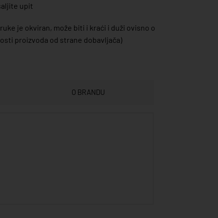
ljite upit
uke je okviran, može biti i kraći i duži ovisno o
sti proizvoda od strane dobavljača)
O BRANDU