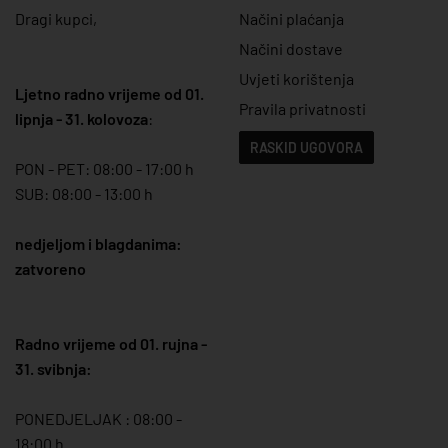
Dragi kupci,
Načini plaćanja
Načini dostave
Uvjeti korištenja
Ljetno radno vrijeme od 01.
Pravila privatnosti
lipnja - 31. kolovoza
:
RASKID UGOVORA
PON - PET: 08:00 - 17:00 h
SUB: 08:00 - 13:00 h
nedjeljom i blagdanima:
zatvoreno
Radno vrijeme od 01. rujna -
31. svibnja:
PONEDJELJAK : 08:00 -
18:00 h