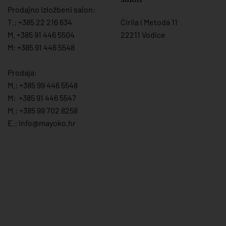
Prodajno izložbeni salon:
T.:
+385 22 216 634
Ćirila i Metoda 11
M. +385 91 446 5504
22211 Vodice
M: +385 91 446 5548
Prodaja:
M.:
+385 99 446 5548
M:
+385 91 446 554
7
M.:
+385 99 702 8258
E.:
info@mayoko.
hr