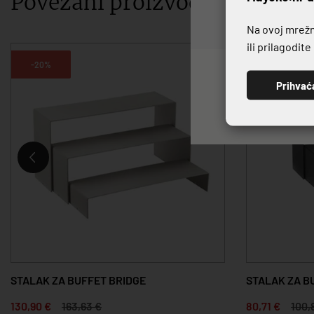
Povezani proizvodi
Na ovoj mrežno
ili prilagodit
-20%
-20%
Prihvać
STALAK ZA BUFFET BRIDGE
STALAK ZA B
130,90 €
163,63 €
80,71 €
100,