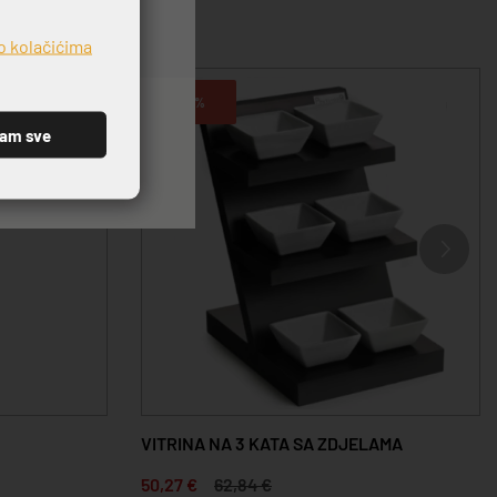
o kolačićima
-20%
ćam sve
VITRINA NA 3 KATA SA ZDJELAMA
50,27 €
62,84 €