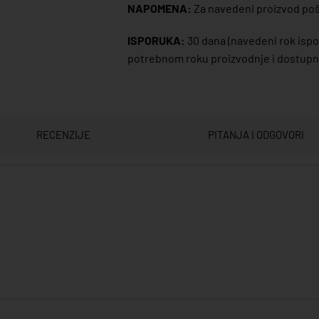
NAPOMENA:
Za navedeni proizvod poša
ISPORUKA:
30 dana
(navedeni rok ispor
potrebnom roku proizvodnje i dostupno
RECENZIJE
PITANJA I ODGOVORI