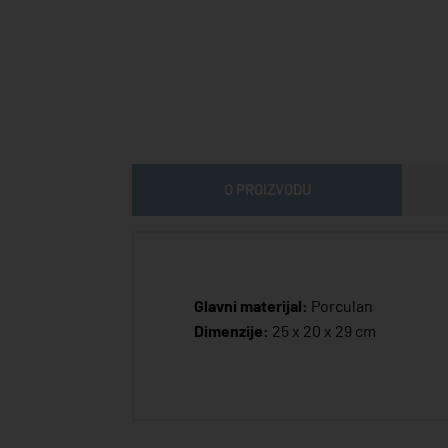
O PROIZVODU
Glavni materijal:
Porculan
Dimenzije:
25 x 20 x 29 cm