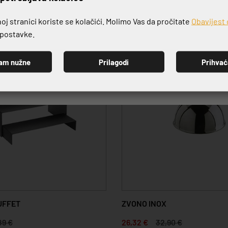
j stranici koriste se kolačići. Molimo Vas da pročitate
Obavijest 
e postavke.
-20%
am nužne
Prilagodi
Prihva
PRIJAVI SE
UFFET
ZVONO INOX
89 €
26,32 €
32,90 €