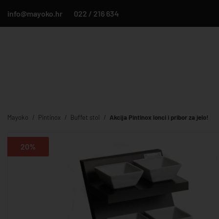
info@mayoko.hr
022 / 216 634
Mayoko
Pintinox
Buffet stol
Akcija Pintinox lonci i pribor za jelo!
20%