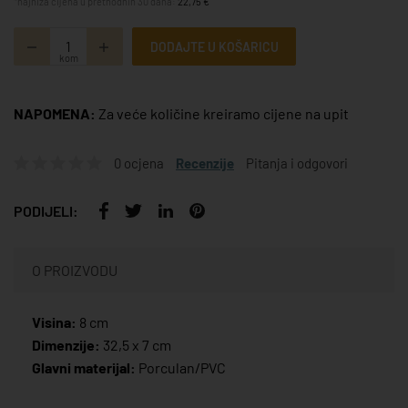
*najniža cijena u prethodnih 30 dana:
22,75 €
DODAJTE U KOŠARICU
kom
NAPOMENA:
Za veće količine kreiramo cijene na upit
0 ocjena
Recenzije
Pitanja i odgovori
PODIJELI:
O PROIZVODU
Visina:
8 cm
Dimenzije:
32,5 x 7 cm
Glavni materijal:
Porculan/PVC