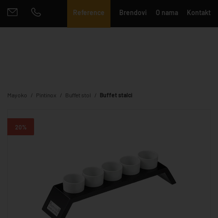
Reference
Brendovi
O nama
Kontakt
Mayoko
Pintinox
Buffet stol
Buffet stalci
20%