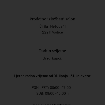
Prodajno izložbeni salon
Ćirila i Metoda 11
22211 Vodice
Radno vrijeme
Dragi kupci,
Ljetno radno vrijeme od 01. lipnja - 31. kolovoza
:
PON - PET: 08:00 - 17:00 h
SUB: 08:00 - 13:00 h
nedjeljom i blagdanima: