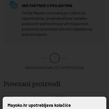
VAŠ PARTNER U PROJEKTIMA
Tvrtka Mayoko osnovana je s ciljem da
ugostiteljima, iznajmljivačima i ostalim
poslovnim partnerima pruži mogućnost
potpunog opremanja njihovih objekata na
jednom mjestu
VRHUNSKA KVALITETA PROIZVODA
Povezani proizvodi
-20%
-20%
Mayoko.hr upotrebljava kolačiće