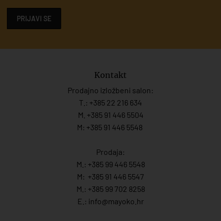
PRIJAVI SE
Kontakt
Prodajno izložbeni salon:
T.:
+385 22 216 634
M. +385 91 446 5504
M: +385 91 446 5548
Prodaja:
M.:
+385 99 446 5548
M:
+385 91 446 554
7
M.:
+385 99 702 8258
E.:
info@mayoko.
hr