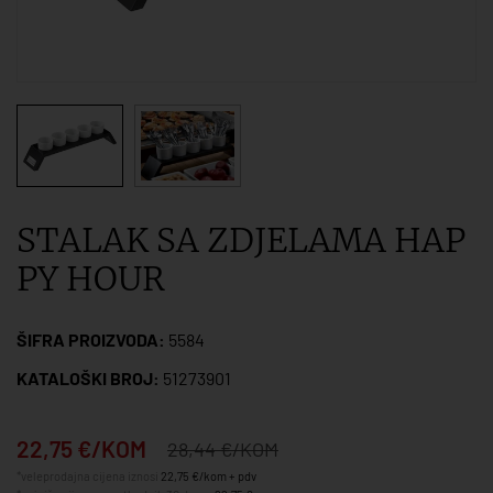
STALAK SA ZDJELAMA HAP
PY HOUR
ŠIFRA PROIZVODA:
5584
KATALOŠKI BROJ:
51273901
22,75 €/KOM
28,44 €/KOM
*veleprodajna cijena iznosi
22,75 €/kom + pdv