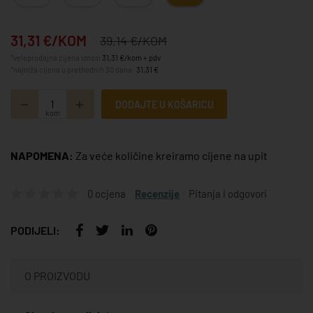
31,31 €/KOM
39,14 €/KOM
*veleprodajna cijena iznosi
31,31 €/kom + pdv
*najniža cijena u prethodnih 30 dana:
31,31 €
DODAJTE U KOŠARICU
kom
NAPOMENA:
Za veće količine kreiramo cijene na upit
0 ocjena
Recenzije
Pitanja i odgovori
PODIJELI:
O PROIZVODU