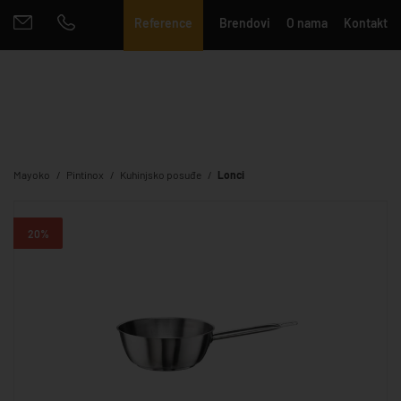
Reference
Brendovi
O nama
Kontakt
Mayoko
Pintinox
Kuhinjsko posuđe
Lonci
20%