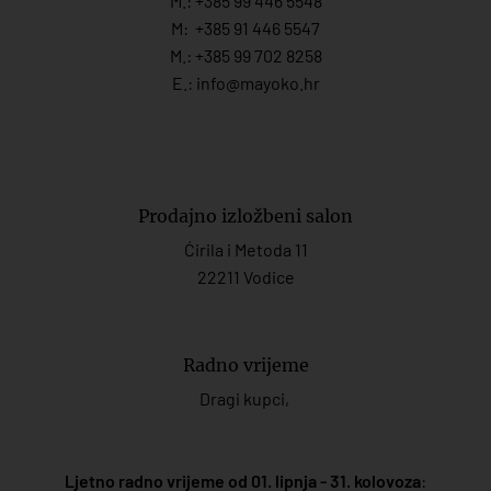
M.:
+385 99 446 5548
M:
+385 91 446 554
7
M.:
+385 99 702 8258
E.:
info@mayoko.
hr
Prodajno izložbeni salon
Ćirila i Metoda 11
22211 Vodice
Radno vrijeme
Dragi kupci,
Ljetno radno vrijeme od 01. lipnja - 31. kolovoza
: