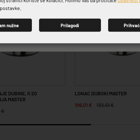
e postavke.
am nužne
Prilagodi
Prihva
PRIJAVI SE
E DUBINE, fi 20
LONAC DUBOKI MASTER
RIJA MASTER
106,01 €
132,51 €
1 €