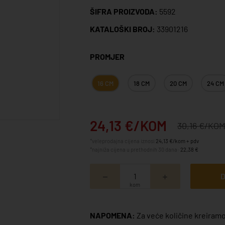
ŠIFRA PROIZVODA:
5592
KATALOŠKI BROJ:
33901216
PROMJER
16 CM
18 CM
20 CM
24 CM
24,13 €/KOM
30,16 €/KO
*veleprodajna cijena iznosi
24,13 €/kom + pdv
*najniža cijena u prethodnih 30 dana:
22,38 €
D
kom
NAPOMENA:
Za veće količine kreiramo