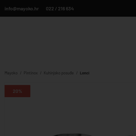
info@mayoko.hr
022 / 216 634
Mayoko
Pintinox
Kuhinjsko posuđe
Lonci
20%