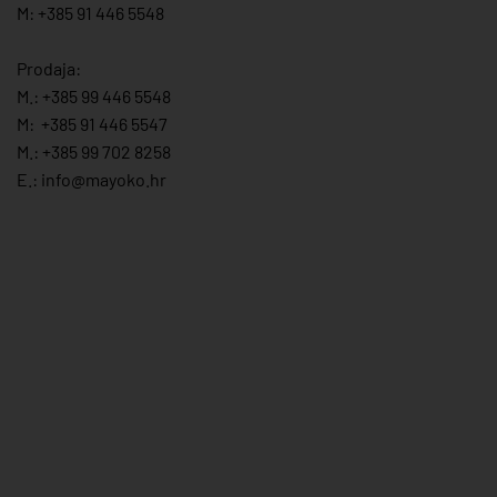
M: +385 91 446 5548
Prodaja:
M.:
+385 99 446 5548
M:
+385 91 446 554
7
M.:
+385 99 702 8258
E.:
info@mayoko.
hr