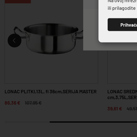
ili prilagodit
Prihvać
LONAC PLITKI,13L, fi 36cm,SERIJA MASTER
LONAC SREDNJ
cm,3,75L,SE
86,36 €
107,95 €
39,61 €
49,5