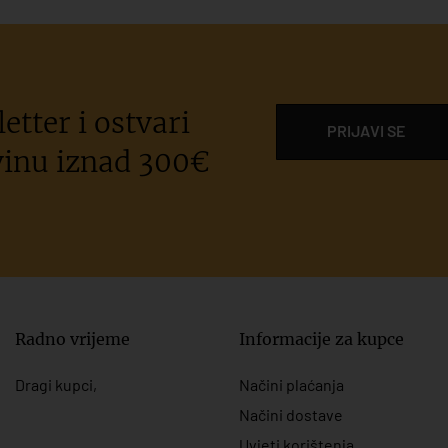
etter i ostvari
PRIJAVI SE
inu iznad 300€
Radno vrijeme
Informacije za kupce
Dragi kupci,
Načini plaćanja
Načini dostave
Uvjeti korištenja