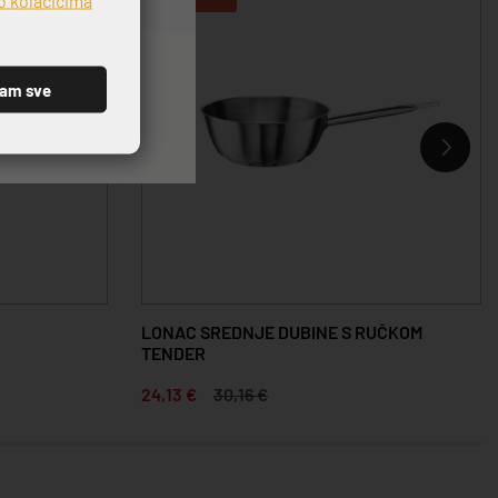
ćam sve
LONAC SREDNJE DUBINE S RUČKOM
TENDER
24,13 €
30,16 €