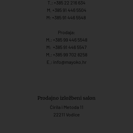
T.:
+385 22 216 634
M. +385 91 446 5504
M: +385 91 446 5548
Prodaja:
M.:
+385 99 446 5548
M:
+385 91 446 554
7
M.:
+385 99 702 8258
E.:
info@mayoko.
hr
Prodajno izložbeni salon
Ćirila i Metoda 11
22211 Vodice