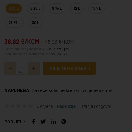
3,75 L
6,25 L
9,75 L
12 L
15,7 L
21,25 L
30 L
36,82 €/KOM
46,03 €/KOM
*veleprodajna cijena iznosi
36,82 €/kom + pdv
*najniža cijena u prethodnih 30 dana:
36,82 €
DODAJTE U KOŠARICU
kom
NAPOMENA:
Za veće količine kreiramo cijene na upit
0 ocjena
Recenzije
Pitanja i odgovori
PODIJELI: