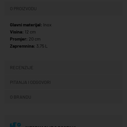
O PROIZVODU
Glavni materijal:
Inox
Visina:
12 cm
Promjer:
20 cm
Zapremnina:
3,75 L
RECENZIJE
PITANJA I ODGOVORI
O BRANDU