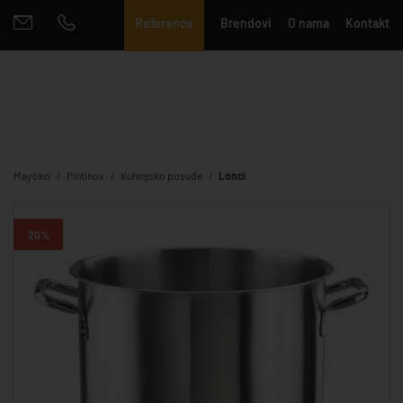
Reference
Brendovi
O nama
Kontakt
Mayoko
Pintinox
Kuhinjsko posuđe
Lonci
20%