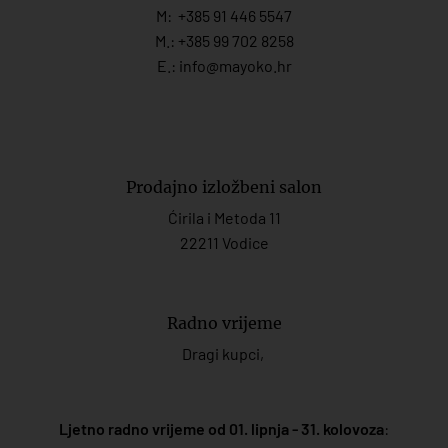
M:
+385 91 446 554
7
M.:
+385 99 702 8258
E.:
info@mayoko.
hr
Prodajno izložbeni salon
Ćirila i Metoda 11
22211 Vodice
Radno vrijeme
Dragi kupci,
Ljetno radno vrijeme od 01. lipnja - 31. kolovoza
: