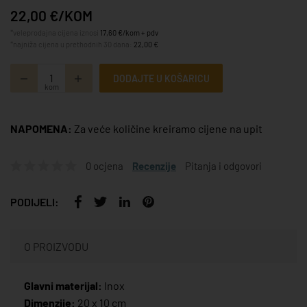
22,00 €/KOM
*veleprodajna cijena iznosi
17,60 €/kom + pdv
*najniža cijena u prethodnih 30 dana:
22,00 €
DODAJTE U KOŠARICU
kom
NAPOMENA:
Za veće količine kreiramo cijene na upit
0 ocjena
Recenzije
Pitanja i odgovori
PODIJELI:
O PROIZVODU
Glavni materijal:
Inox
Dimenzije:
20 x 10 cm