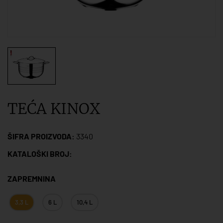
TEĆA KINOX
ŠIFRA PROIZVODA:
3340
KATALOŠKI BROJ:
ZAPREMNINA
3,3 L
6 L
10,4 L