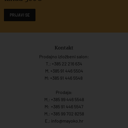
PRIJAVI SE
Kontakt
Prodajno izložbeni salon:
T.:
+385 22 216 634
M. +385 91 446 5504
M: +385 91 446 5548
Prodaja:
M.:
+385 99 446 5548
M:
+385 91 446 554
7
M.:
+385 99 702 8258
E.:
info@mayoko.
hr