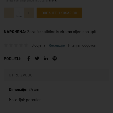
*najniža cijena u prethodnih 30 dana:
6,44 €
DODAJTE U KOŠARICU
kom
NAPOMENA:
Za veće količine kreiramo cijene na upit
0 ocjena
Recenzije
Pitanja i odgovori
PODIJELI:
O PROIZVODU
Dimenzije:
24 cm
Materijal: porculan