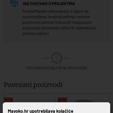
VAŠ PARTNER U PROJEKTIMA
Tvrtka Mayoko osnovana je s ciljem da
ugostiteljima, iznajmljivačima i ostalim
poslovnim partnerima pruži mogućnost
potpunog opremanja njihovih objekata na
jednom mjestu
VRHUNSKA KVALITETA PROIZVODA
Povezani proizvodi
-20%
-20%
Mayoko.hr upotrebljava kolačiće