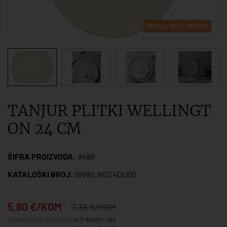
SERIJA WELLINGTON
TANJUR PLITKI WELLINGT
ON 24 CM
ŠIFRA PROIZVODA:
9490
KATALOŠKI BROJ:
BNWLNG24DU00
5,90 €/KOM
7,38 €/KOM
*veleprodajna cijena iznosi
4,72 €/kom + pdv