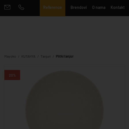
Reference
Brendovi
O nama
Kontakt
Mayoko
KUTAHYA
Tanjuri
Plitki tanjur
20%