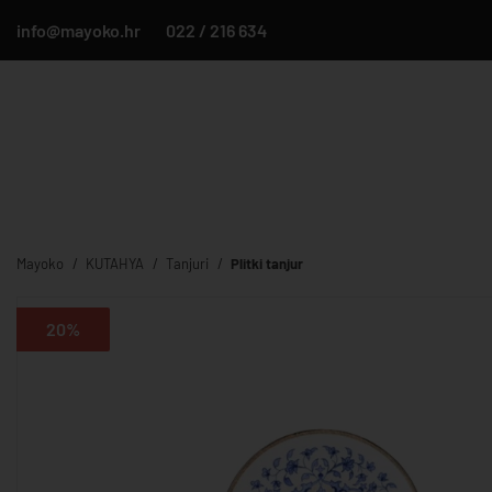
info@mayoko.hr
022 / 216 634
Mayoko
KUTAHYA
Tanjuri
Plitki tanjur
20%