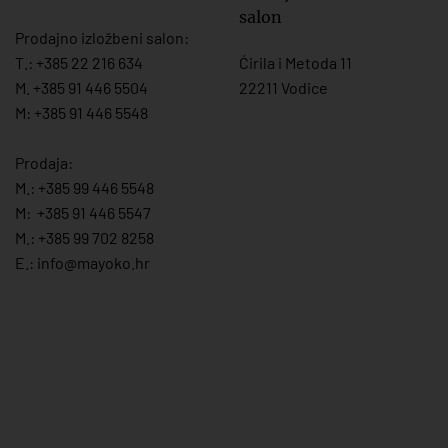
salon
Prodajno izložbeni salon:
T.:
+385 22 216 634
Ćirila i Metoda 11
M. +385 91 446 5504
22211 Vodice
M: +385 91 446 5548
Prodaja:
M.:
+385 99 446 5548
M:
+385 91 446 554
7
M.:
+385 99 702 8258
E.:
info@mayoko.
hr