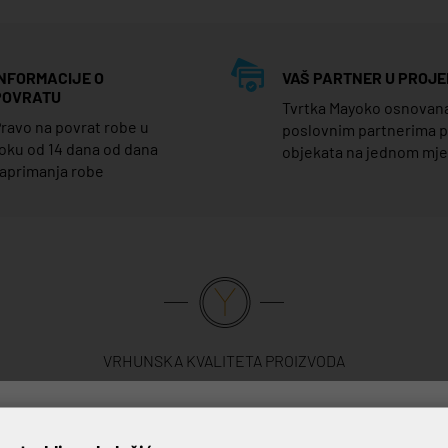
INFORMACIJE O
VAŠ PARTNER U PROJE
POVRATU
Tvrtka Mayoko osnovana j
ravo na povrat robe u
poslovnim partnerima 
oku od 14 dana od dana
objekata na jednom mj
aprimanja robe
VRHUNSKA KVALITETA PROIZVODA