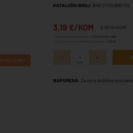
KATALOŠKI BROJ:
BNEO17DU890726
3,19 €/KOM
3,99 €/KOM
*veleprodajna cijena iznosi
2,55 €/kom + pdv
*najniža cijena u prethodnih 30 dana:
3,99 €
D
A TILE LEGACY
kom
NAPOMENA:
Za veće količine kreiramo