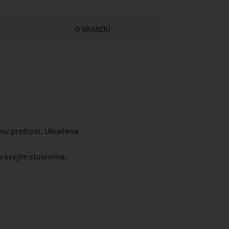
O BRANDU
enu prošlost. Ukrašena
 svojim stolovima.