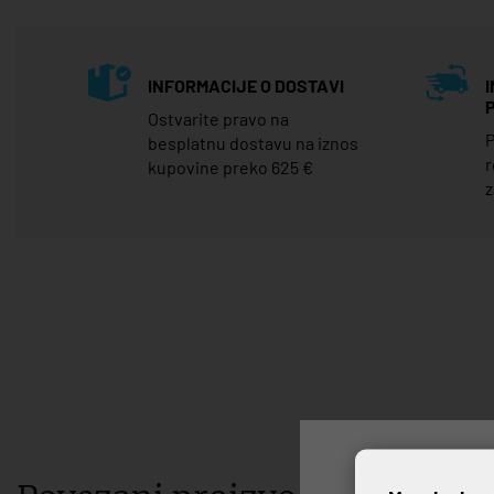
INFORMACIJE O DOSTAVI
Ostvarite pravo na
P
besplatnu dostavu na iznos
r
kupovine preko 625 €
z