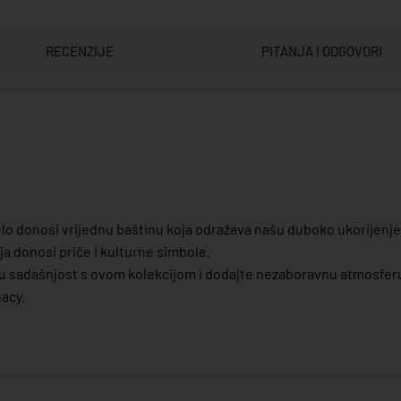
RECENZIJE
PITANJA I ODGOVORI
jelo donosi vrijednu baštinu koja odražava našu duboko ukorijenj
ja donosi priče i kulturne simbole.
u sadašnjost s ovom kolekcijom i dodajte nezaboravnu atmosferu
gacy.