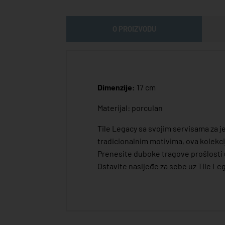
O PROIZVODU
Dimenzije:
17 cm
Materijal: porculan
Tile Legacy sa svojim servisama za 
tradicionalnim motivima, ova kolekci
Prenesite duboke tragove prošlosti 
Ostavite nasljeđe za sebe uz Tile Le