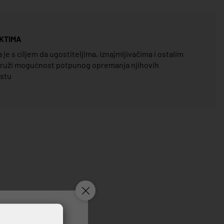
KTIMA
e s ciljem da ugostiteljima, iznajmljivačima i ostalim
pruži mogućnost potpunog opremanja njihovih
estu