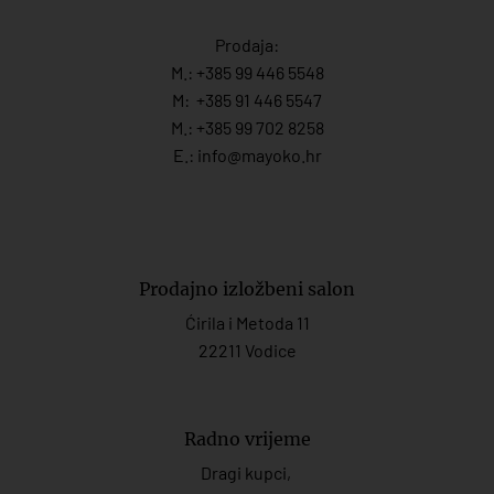
Prodaja:
M.:
+385 99 446 5548
M:
+385 91 446 554
7
M.:
+385 99 702 8258
E.:
info@mayoko.
hr
Prodajno izložbeni salon
Ćirila i Metoda 11
22211 Vodice
Radno vrijeme
Dragi kupci,