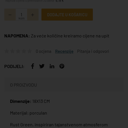
*najniža cijena u prethodnih 30 dana:
6,18 €
DODAJTE U KOŠARICU
kom
NAPOMENA:
Za veće količine kreiramo cijene na upit
0 ocjena
Recenzije
Pitanja i odgovori
PODIJELI:
O PROIZVODU
Dimenzije:
18X13 CM
Materijal: porculan
Rust Green, inspiriran tajanstvenom atmosferom