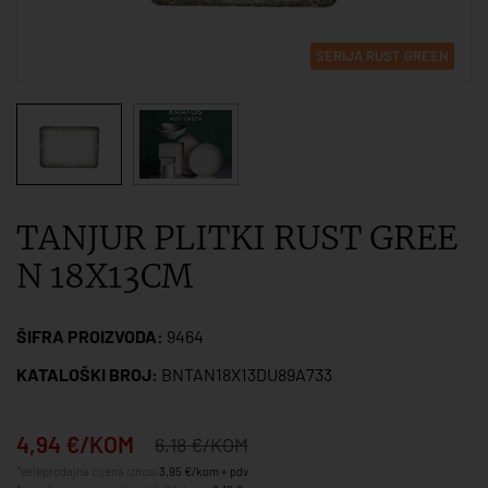
SERIJA RUST GREEN
TANJUR PLITKI RUST GREE
N 18X13CM
ŠIFRA PROIZVODA:
9464
KATALOŠKI BROJ:
BNTAN18X13DU89A733
4,94 €/KOM
6,18 €/KOM
*veleprodajna cijena iznosi
3,95 €/kom + pdv