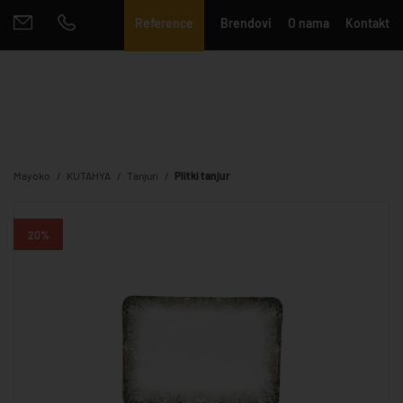
Reference
Brendovi
O nama
Kontakt
Mayoko
KUTAHYA
Tanjuri
Plitki tanjur
20%