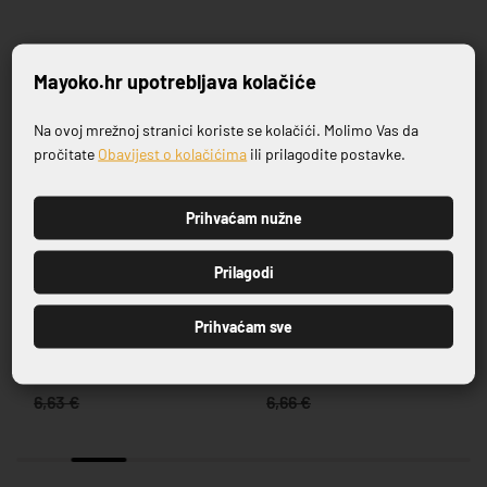
Povezani proizvodi
Mayoko.hr upotrebljava kolačiće
Na ovoj mrežnoj stranici koriste se kolačići. Molimo Vas da
-20%
-20%
Prijavite se na naš newsletter
pročitate
Obavijest o kolačićima
ili prilagodite postavke.
Prihvaćam nužne
PRIJAVI SE
Prilagodi
SERIJA SALDA
SERIJA STORIA
Prihvaćam sve
TANJUR PLITKI SALDA 21 CM
TANJUR PLITKI STORIA 21 CM
5,30 €
5,33 €
6,63 €
6,66 €