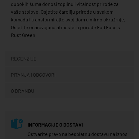
dubokih šuma donosi toplinu i vitalnost prirode za
vaše stolove. Osjetite čaroliju prirode u svakom
komadu i transformirajte svoj dom u mirno okružrnje.
Osjetite očaravajuću atmosferu prirode kod kuće s
Rust Green.
RECENZIJE
PITANJA I ODGOVORI
O BRANDU
INFORMACIJE O DOSTAVI
Ostvarite pravo na besplatnu dostavu na iznos