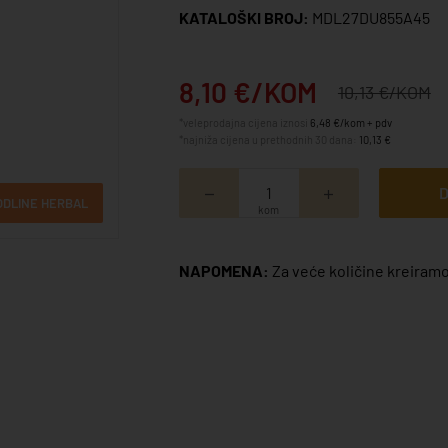
KATALOŠKI BROJ:
MDL27DU855A45
8,10 €/KOM
10,13 €/KOM
*veleprodajna cijena iznosi
6,48 €/kom + pdv
*najniža cijena u prethodnih 30 dana:
10,13 €
D
ODLINE HERBAL
kom
NAPOMENA:
Za veće količine kreiramo