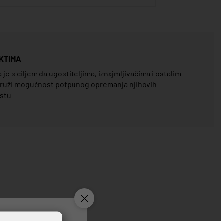
KTIMA
e s ciljem da ugostiteljima, iznajmljivačima i ostalim
pruži mogućnost potpunog opremanja njihovih
estu