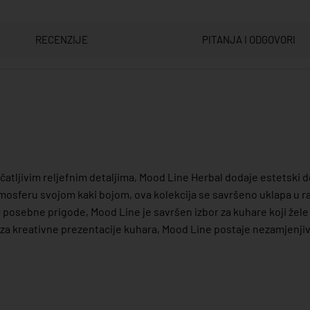
RECENZIJE
PITANJA I ODGOVORI
ečatljivim reljefnim detaljima, Mood Line Herbal dodaje estetski 
tmosferu svojom kaki bojom, ova kolekcija se savršeno uklapa u raz
posebne prigode, Mood Line je savršen izbor za kuhare koji žele 
za kreativne prezentacije kuhara, Mood Line postaje nezamjenjiv