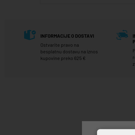
INFORMACIJE O DOSTAVI
Ostvarite pravo na
P
besplatnu dostavu na iznos
r
kupovine preko 625 €
z