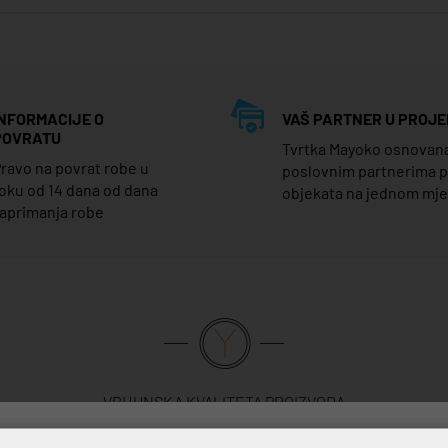
INFORMACIJE O
VAŠ PARTNER U PROJE
POVRATU
Tvrtka Mayoko osnovana j
ravo na povrat robe u
poslovnim partnerima 
oku od 14 dana od dana
objekata na jednom mj
aprimanja robe
VRHUNSKA KVALITETA PROIZVODA