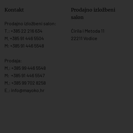
Kontakt
Prodajno izložbeni
salon
Prodajno izložbeni salon:
T.:
+385 22 216 634
Ćirila i Metoda 11
M. +385 91 446 5504
22211 Vodice
M: +385 91 446 5548
Prodaja:
M.:
+385 99 446 5548
M:
+385 91 446 554
7
M.:
+385 99 702 8258
E.:
info@mayoko.
hr