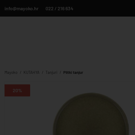
info@mayoko.hr
022 / 216 634
Mayoko
KUTAHYA
Tanjuri
Plitki tanjur
20%