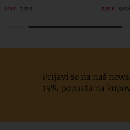
6,10 €
7,63 €
5,30 €
6,63 
Prijavi se na naš newsl
15% popusta na kupov