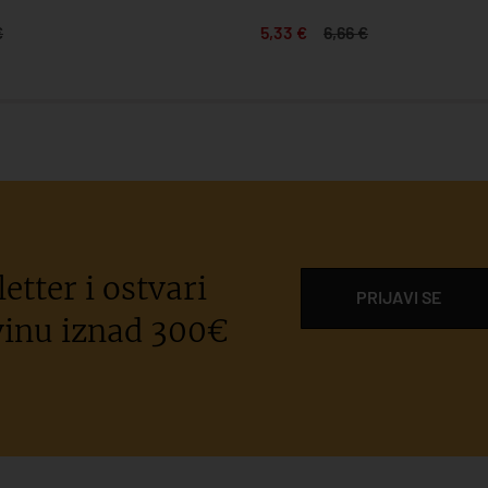
€
5,33 €
6,66 €
etter i ostvari
PRIJAVI SE
inu iznad 300€