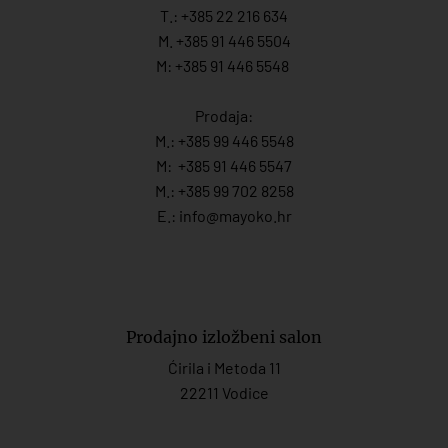
T.:
+385 22 216 634
M. +385 91 446 5504
M: +385 91 446 5548
Prodaja:
M.:
+385 99 446 5548
M:
+385 91 446 554
7
M.:
+385 99 702 8258
E.:
info@mayoko.
hr
Prodajno izložbeni salon
Ćirila i Metoda 11
22211 Vodice