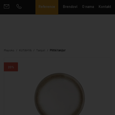
Reference
Brendovi
O nama
Kontakt
Mayoko
KUTAHYA
Tanjuri
Plitki tanjur
20%