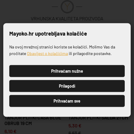
VRHUNSKA KVALITETA PROIZVODA
Mayoko.hr upotrebljava kolačiće
Povezani proizvodi
Na ovoj mrežnoj stranici koriste se kolačići. Molimo Vas da
Prijavite se na naš newsletter
pročitate
Obavijest o kolačićima
ili prilagodite postavke.
-20%
-20%
Prihvaćam nužne
PRIJAVI SE
Prilagodi
Prihvaćam sve
SERIJA CASA BLUE
SERIJA SALDA
5
TANJUR PLITKI CASA BLUE
TANJUR PLITKI SALDA 21 CM
OBRUB 19 CM
5,30 €
6,10 €
6,63 €