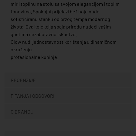
mir i toplinu na stolu sa svojom elegancijom i toplim
tonovima. Spokojni prijelazi bež boje nude
sofisticiranu stanku od brzog tempa modernog
života. Ova kolekcija spaja prirodu nudeći vašim
gostima nezaboravno iskustvo.
Glow nudi jednostavnost korištenja u dinamičnom
okruženju
profesionalne kuhinje.
RECENZIJE
PITANJA I ODGOVORI
O BRANDU