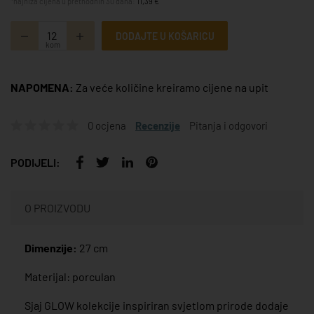
*najniža cijena u prethodnih 30 dana:
11,39 €
DODAJTE U KOŠARICU
kom
NAPOMENA:
Za veće količine kreiramo cijene na upit
0 ocjena
Recenzije
Pitanja i odgovori
PODIJELI:
O PROIZVODU
Dimenzije:
27 cm
Materijal: porculan
Sjaj GLOW kolekcije inspiriran svjetlom prirode dodaje