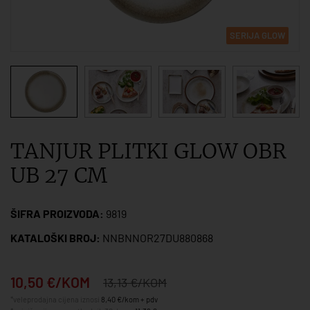
SERIJA GLOW
TANJUR PLITKI GLOW OBR
UB 27 CM
ŠIFRA PROIZVODA:
9819
KATALOŠKI BROJ:
NNBNNOR27DU880868
10,50 €/KOM
13,13 €/KOM
*veleprodajna cijena iznosi
8,40 €/kom + pdv